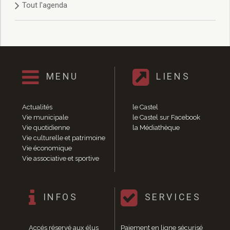
Tout l'agenda
Délibérations 2021
Délibérations 2020
Délibérations 2019
Délibérations 2018
Délibérations 2017
Délibérations 2016
MENU
LIENS
Délibérations 2015
Délibérations 2014
Délibérations 2013
Actualités
le Castel
Délibérations 2012
Vie municipale
le Castel sur Facebook
Délibérations 2011
Vie quotidienne
la Médiathèque
Vie culturelle et patrimoine
Délibérations 2010
Vie économique
Délibérations 2009
Vie associative et sportive
Délibérations 2008
Agenda réunions publiques
Marchés publics
INFOS
SERVICES
Toutes les actualités
Vie quotidienne
Accés réservé aux élus
Paiement en ligne sécurisé