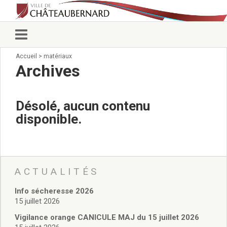
Accueil
>
matériaux
Vie municipale
Archives
Élus
Conseillers municipaux
Commissions 2026
Désolé, aucun contenu
Prendre rendez-vous
disponible.
Arrêtés du Maire
Services municipaux
Organigramme
Pour venir nous voir
État civil/élections/formalités
ACTUALITÉS
administratives
Info sécheresse 2026
Services Techniques
15 juillet 2026
C.C.A.S.
Affaires Scolaires
Vigilance orange CANICULE MAJ du 15 juillet 2026