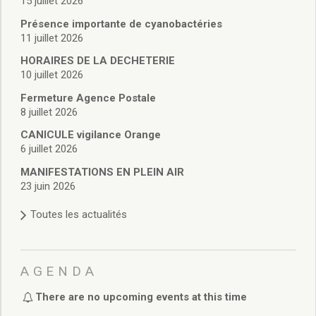
15 juillet 2026
Vie associative
Police Municipale/règlementation
Présence importante de cyanobactéries
Cimetière/réglementation funéraire
11 juillet 2026
Services en ligne
HORAIRES DE LA DECHETERIE
Licences boissons
10 juillet 2026
Inscriptions sur les listes électorales
Fermeture Agence Postale
Cadastre
8 juillet 2026
Plan Local d’Urbanisme intercommunal
CANICULE vigilance Orange
Actes d’état civil
6 juillet 2026
Budgets
Budget de Fonctionnement
MANIFESTATIONS EN PLEIN AIR
23 juin 2026
Budget d’Investissement
Conseils municipaux
Toutes les actualités
Règlement du conseil municipal
Déliberations 2026
Délibérations 2025
AGENDA
Délibérations 2024
Délibérations 2023
There are no upcoming events at this time
Délibérations 2022