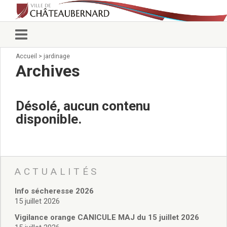
Accueil
>
jardinage
Vie municipale
Archives
Élus
Conseillers municipaux
Commissions 2026
Désolé, aucun contenu
Prendre rendez-vous
disponible.
Arrêtés du Maire
Services municipaux
Organigramme
Pour venir nous voir
État civil/élections/formalités
ACTUALITÉS
administratives
Info sécheresse 2026
Services Techniques
15 juillet 2026
C.C.A.S.
Affaires Scolaires
Vigilance orange CANICULE MAJ du 15 juillet 2026