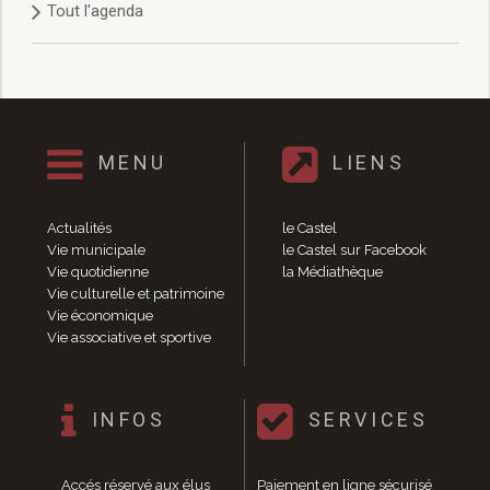
Tout l'agenda
Délibérations 2021
Délibérations 2020
Délibérations 2019
Délibérations 2018
Délibérations 2017
Délibérations 2016
MENU
LIENS
Délibérations 2015
Délibérations 2014
Délibérations 2013
Actualités
le Castel
Délibérations 2012
Vie municipale
le Castel sur Facebook
Délibérations 2011
Vie quotidienne
la Médiathèque
Vie culturelle et patrimoine
Délibérations 2010
Vie économique
Délibérations 2009
Vie associative et sportive
Délibérations 2008
Agenda réunions publiques
Marchés publics
INFOS
SERVICES
Toutes les actualités
Vie quotidienne
Accés réservé aux élus
Paiement en ligne sécurisé