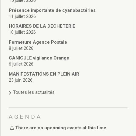
15 juillet 2026
Vie associative
Police Municipale/règlementation
Présence importante de cyanobactéries
Cimetière/réglementation funéraire
11 juillet 2026
Services en ligne
HORAIRES DE LA DECHETERIE
Licences boissons
10 juillet 2026
Inscriptions sur les listes électorales
Fermeture Agence Postale
Cadastre
8 juillet 2026
Plan Local d’Urbanisme intercommunal
CANICULE vigilance Orange
Actes d’état civil
6 juillet 2026
Budgets
Budget de Fonctionnement
MANIFESTATIONS EN PLEIN AIR
23 juin 2026
Budget d’Investissement
Conseils municipaux
Toutes les actualités
Règlement du conseil municipal
Déliberations 2026
Délibérations 2025
AGENDA
Délibérations 2024
Délibérations 2023
There are no upcoming events at this time
Délibérations 2022