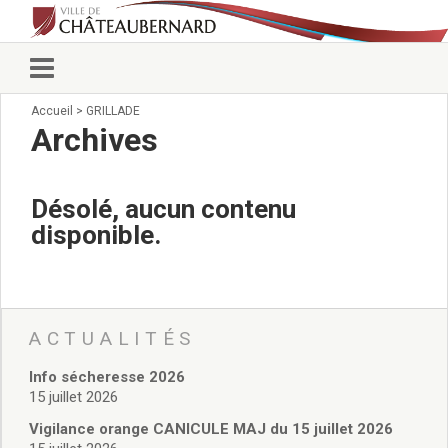
Accueil
>
GRILLADE
Vie municipale
Archives
Élus
Conseillers municipaux
Commissions 2026
Désolé, aucun contenu
Prendre rendez-vous
disponible.
Arrêtés du Maire
Services municipaux
Organigramme
Pour venir nous voir
État civil/élections/formalités
ACTUALITÉS
administratives
Info sécheresse 2026
Services Techniques
15 juillet 2026
C.C.A.S.
Affaires Scolaires
Vigilance orange CANICULE MAJ du 15 juillet 2026