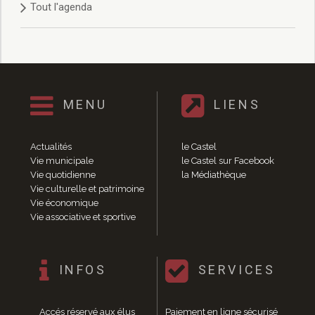
Tout l'agenda
Délibérations 2021
Délibérations 2020
Délibérations 2019
Délibérations 2018
Délibérations 2017
Délibérations 2016
MENU
LIENS
Délibérations 2015
Délibérations 2014
Délibérations 2013
Actualités
le Castel
Délibérations 2012
Vie municipale
le Castel sur Facebook
Délibérations 2011
Vie quotidienne
la Médiathèque
Vie culturelle et patrimoine
Délibérations 2010
Vie économique
Délibérations 2009
Vie associative et sportive
Délibérations 2008
Agenda réunions publiques
Marchés publics
INFOS
SERVICES
Toutes les actualités
Vie quotidienne
Accés réservé aux élus
Paiement en ligne sécurisé