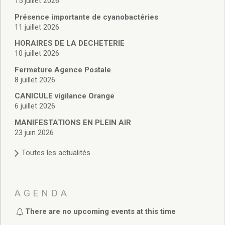
15 juillet 2026
Vie associative
Police Municipale/règlementation
Présence importante de cyanobactéries
Cimetière/réglementation funéraire
11 juillet 2026
Services en ligne
HORAIRES DE LA DECHETERIE
Licences boissons
10 juillet 2026
Inscriptions sur les listes électorales
Fermeture Agence Postale
Cadastre
8 juillet 2026
Plan Local d’Urbanisme intercommunal
CANICULE vigilance Orange
Actes d’état civil
6 juillet 2026
Budgets
Budget de Fonctionnement
MANIFESTATIONS EN PLEIN AIR
23 juin 2026
Budget d’Investissement
Conseils municipaux
Toutes les actualités
Règlement du conseil municipal
Déliberations 2026
Délibérations 2025
AGENDA
Délibérations 2024
Délibérations 2023
There are no upcoming events at this time
Délibérations 2022