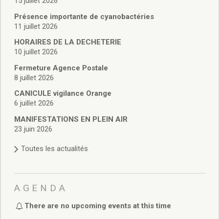
15 juillet 2026
Vie associative
Police Municipale/règlementation
Présence importante de cyanobactéries
Cimetière/réglementation funéraire
11 juillet 2026
Services en ligne
HORAIRES DE LA DECHETERIE
Licences boissons
10 juillet 2026
Inscriptions sur les listes électorales
Fermeture Agence Postale
Cadastre
8 juillet 2026
Plan Local d’Urbanisme intercommunal
CANICULE vigilance Orange
Actes d’état civil
6 juillet 2026
Budgets
Budget de Fonctionnement
MANIFESTATIONS EN PLEIN AIR
23 juin 2026
Budget d’Investissement
Conseils municipaux
Toutes les actualités
Règlement du conseil municipal
Déliberations 2026
Délibérations 2025
AGENDA
Délibérations 2024
Délibérations 2023
There are no upcoming events at this time
Délibérations 2022