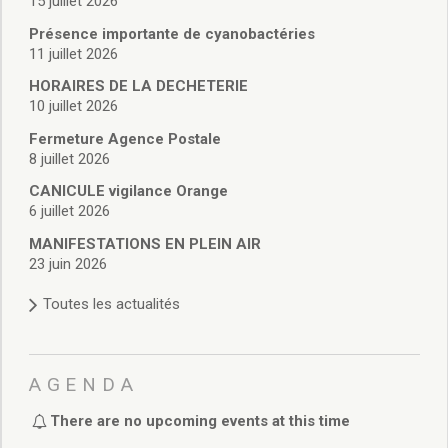
15 juillet 2026
Vie associative
Police Municipale/règlementation
Présence importante de cyanobactéries
Cimetière/réglementation funéraire
11 juillet 2026
Services en ligne
HORAIRES DE LA DECHETERIE
Licences boissons
10 juillet 2026
Inscriptions sur les listes électorales
Fermeture Agence Postale
Cadastre
8 juillet 2026
Plan Local d’Urbanisme intercommunal
CANICULE vigilance Orange
Actes d’état civil
6 juillet 2026
Budgets
Budget de Fonctionnement
MANIFESTATIONS EN PLEIN AIR
23 juin 2026
Budget d’Investissement
Conseils municipaux
Toutes les actualités
Règlement du conseil municipal
Déliberations 2026
Délibérations 2025
AGENDA
Délibérations 2024
Délibérations 2023
There are no upcoming events at this time
Délibérations 2022