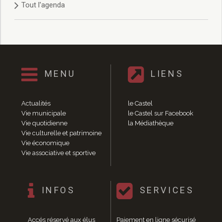
Tout l'agenda
Délibérations 2021
Délibérations 2020
Délibérations 2019
Délibérations 2018
Délibérations 2017
Délibérations 2016
MENU
LIENS
Délibérations 2015
Délibérations 2014
Délibérations 2013
Actualités
le Castel
Délibérations 2012
Vie municipale
le Castel sur Facebook
Délibérations 2011
Vie quotidienne
la Médiathèque
Vie culturelle et patrimoine
Délibérations 2010
Vie économique
Délibérations 2009
Vie associative et sportive
Délibérations 2008
Agenda réunions publiques
Marchés publics
INFOS
SERVICES
Toutes les actualités
Vie quotidienne
Accés réservé aux élus
Paiement en ligne sécurisé