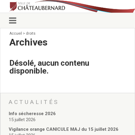
Accueil
>
droits
Vie municipale
Archives
Élus
Conseillers municipaux
Commissions 2026
Désolé, aucun contenu
Prendre rendez-vous
disponible.
Arrêtés du Maire
Services municipaux
Organigramme
Pour venir nous voir
État civil/élections/formalités
ACTUALITÉS
administratives
Info sécheresse 2026
Services Techniques
15 juillet 2026
C.C.A.S.
Affaires Scolaires
Vigilance orange CANICULE MAJ du 15 juillet 2026