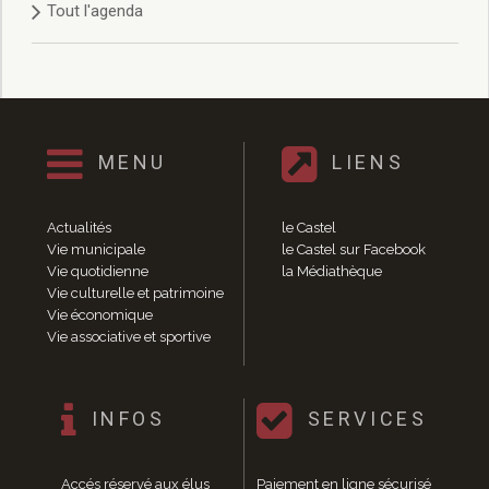
Tout l'agenda
Délibérations 2021
Délibérations 2020
Délibérations 2019
Délibérations 2018
Délibérations 2017
Délibérations 2016
MENU
LIENS
Délibérations 2015
Délibérations 2014
Délibérations 2013
Actualités
le Castel
Délibérations 2012
Vie municipale
le Castel sur Facebook
Délibérations 2011
Vie quotidienne
la Médiathèque
Vie culturelle et patrimoine
Délibérations 2010
Vie économique
Délibérations 2009
Vie associative et sportive
Délibérations 2008
Agenda réunions publiques
Marchés publics
INFOS
SERVICES
Toutes les actualités
Vie quotidienne
Accés réservé aux élus
Paiement en ligne sécurisé