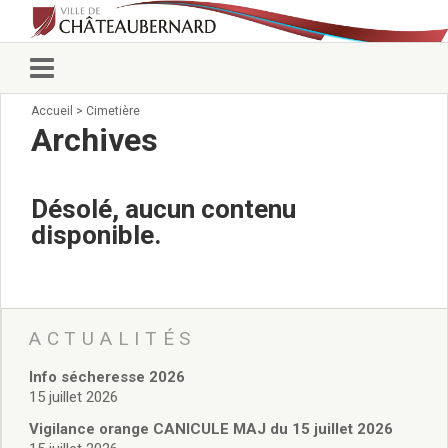
Accueil
>
Cimetière
Vie municipale
Archives
Élus
Conseillers municipaux
Commissions 2026
Désolé, aucun contenu
Prendre rendez-vous
disponible.
Arrêtés du Maire
Services municipaux
Organigramme
Pour venir nous voir
État civil/élections/formalités
ACTUALITÉS
administratives
Info sécheresse 2026
Services Techniques
15 juillet 2026
C.C.A.S.
Affaires Scolaires
Vigilance orange CANICULE MAJ du 15 juillet 2026