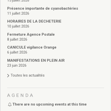
15 juillet 2026
Vie associative
Police Municipale/règlementation
Présence importante de cyanobactéries
Cimetière/réglementation funéraire
11 juillet 2026
Services en ligne
HORAIRES DE LA DECHETERIE
Licences boissons
10 juillet 2026
Inscriptions sur les listes électorales
Fermeture Agence Postale
Cadastre
8 juillet 2026
Plan Local d’Urbanisme intercommunal
CANICULE vigilance Orange
Actes d’état civil
6 juillet 2026
Budgets
Budget de Fonctionnement
MANIFESTATIONS EN PLEIN AIR
23 juin 2026
Budget d’Investissement
Conseils municipaux
Toutes les actualités
Règlement du conseil municipal
Déliberations 2026
Délibérations 2025
AGENDA
Délibérations 2024
Délibérations 2023
There are no upcoming events at this time
Délibérations 2022