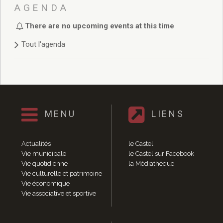
Délibérations 2021
AGENDA
Délibérations 2020
There are no upcoming events at this time
Délibérations 2019
Délibérations 2018
Tout l'agenda
Délibérations 2017
Délibérations 2016
Délibérations 2015
Délibérations 2014
Délibérations 2013
Délibérations 2012
MENU
LIENS
Délibérations 2011
Délibérations 2010
Actualités
le Castel
Délibérations 2009
Vie municipale
le Castel sur Facebook
Délibérations 2008
Vie quotidienne
la Médiathèque
Agenda réunions publiques
Vie culturelle et patrimoine
Vie économique
Marchés publics
Vie associative et sportive
Toutes les actualités
Vie quotidienne