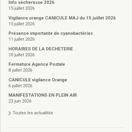
Vie associative
Info sécheresse 2026
Police Municipale/règlementation
15 juillet 2026
Cimetière/réglementation funéraire
Vigilance orange CANICULE MAJ du 15 juillet 2026
Services en ligne
15 juillet 2026
Licences boissons
Présence importante de cyanobactéries
Inscriptions sur les listes électorales
11 juillet 2026
Cadastre
HORAIRES DE LA DECHETERIE
Plan Local d’Urbanisme intercommunal
10 juillet 2026
Actes d’état civil
Budgets
Fermeture Agence Postale
8 juillet 2026
Budget de Fonctionnement
Budget d’Investissement
CANICULE vigilance Orange
Conseils municipaux
6 juillet 2026
Règlement du conseil municipal
MANIFESTATIONS EN PLEIN AIR
Déliberations 2026
23 juin 2026
Délibérations 2025
Toutes les actualités
Délibérations 2024
Délibérations 2023
Délibérations 2022