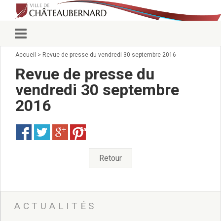
Accueil
>
Revue de presse du vendredi 30 septembre 2016
Vie municipale
Élus
Revue de presse du
Conseillers municipaux
vendredi 30 septembre
Commissions 2026
2016
Prendre rendez-vous
Arrêtés du Maire
Services municipaux
Save
Organigramme
Pour venir nous voir
Retour
État civil/élections/formalités
administratives
Services Techniques
C.C.A.S.
ACTUALITÉS
Affaires Scolaires