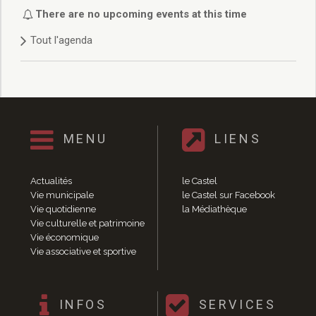
Délibérations 2021
There are no upcoming events at this time
Délibérations 2020
Tout l'agenda
Délibérations 2019
Délibérations 2018
Délibérations 2017
Délibérations 2016
Délibérations 2015
Délibérations 2014
MENU
LIENS
Délibérations 2013
Délibérations 2012
Délibérations 2011
Actualités
le Castel
Délibérations 2010
Vie municipale
le Castel sur Facebook
Vie quotidienne
la Médiathèque
Délibérations 2009
Vie culturelle et patrimoine
Délibérations 2008
Vie économique
Agenda réunions publiques
Vie associative et sportive
Marchés publics
Toutes les actualités
Vie quotidienne
INFOS
SERVICES