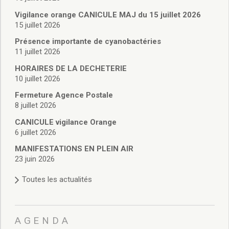
Vie associative
Police Municipale/règlementation
Vigilance orange CANICULE MAJ du 15 juillet 2026
15 juillet 2026
Cimetière/réglementation funéraire
Services en ligne
Présence importante de cyanobactéries
Licences boissons
11 juillet 2026
Inscriptions sur les listes électorales
HORAIRES DE LA DECHETERIE
Cadastre
10 juillet 2026
Plan Local d’Urbanisme intercommunal
Fermeture Agence Postale
Actes d’état civil
8 juillet 2026
Budgets
CANICULE vigilance Orange
Budget de Fonctionnement
6 juillet 2026
Budget d’Investissement
Conseils municipaux
MANIFESTATIONS EN PLEIN AIR
23 juin 2026
Règlement du conseil municipal
Déliberations 2026
Toutes les actualités
Délibérations 2025
Délibérations 2024
Délibérations 2023
AGENDA
Délibérations 2022