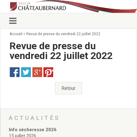
Accueil
>
Revue de presse du vendredi 22 juillet 2022
Vie municipale
Élus
Revue de presse du
Conseillers municipaux
vendredi 22 juillet 2022
Commissions 2026
Prendre rendez-vous
Save
Arrêtés du Maire
Services municipaux
Organigramme
Retour
Pour venir nous voir
État civil/élections/formalités
administratives
Services Techniques
ACTUALITÉS
C.C.A.S.
Info sécheresse 2026
Affaires Scolaires
15 juillet 2026