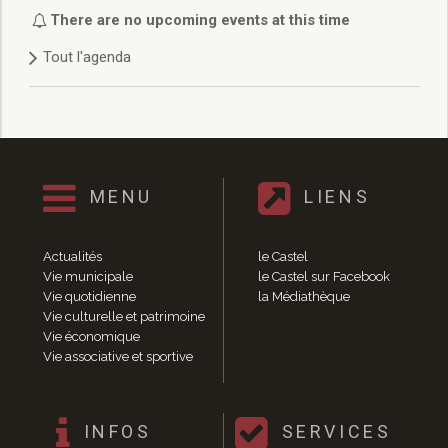
Délibérations 2021
There are no upcoming events at this time
Délibérations 2020
Tout l'agenda
Délibérations 2019
Délibérations 2018
Délibérations 2017
Délibérations 2016
Délibérations 2015
Délibérations 2014
MENU
LIENS
Délibérations 2013
Délibérations 2012
Délibérations 2011
Actualités
le Castel
Délibérations 2010
Vie municipale
le Castel sur Facebook
Vie quotidienne
la Médiathèque
Délibérations 2009
Vie culturelle et patrimoine
Délibérations 2008
Vie économique
Agenda réunions publiques
Vie associative et sportive
Marchés publics
Toutes les actualités
Vie quotidienne
INFOS
SERVICES