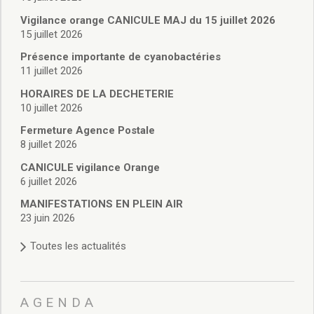
Vie associative
Police Municipale/règlementation
Vigilance orange CANICULE MAJ du 15 juillet 2026
15 juillet 2026
Cimetière/réglementation funéraire
Services en ligne
Présence importante de cyanobactéries
Licences boissons
11 juillet 2026
Inscriptions sur les listes électorales
HORAIRES DE LA DECHETERIE
Cadastre
10 juillet 2026
Plan Local d’Urbanisme intercommunal
Fermeture Agence Postale
Actes d’état civil
8 juillet 2026
Budgets
CANICULE vigilance Orange
Budget de Fonctionnement
6 juillet 2026
Budget d’Investissement
Conseils municipaux
MANIFESTATIONS EN PLEIN AIR
23 juin 2026
Règlement du conseil municipal
Déliberations 2026
Toutes les actualités
Délibérations 2025
Délibérations 2024
Délibérations 2023
AGENDA
Délibérations 2022