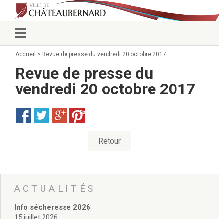
Accueil
>
Revue de presse du vendredi 20 octobre 2017
Vie municipale
Élus
Revue de presse du
Conseillers municipaux
vendredi 20 octobre 2017
Commissions 2026
Prendre rendez-vous
Save
Arrêtés du Maire
Services municipaux
Organigramme
Retour
Pour venir nous voir
État civil/élections/formalités
administratives
Services Techniques
ACTUALITÉS
C.C.A.S.
Info sécheresse 2026
Affaires Scolaires
15 juillet 2026