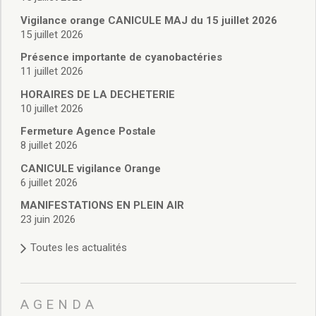
Vie associative
Police Municipale/règlementation
Vigilance orange CANICULE MAJ du 15 juillet 2026
15 juillet 2026
Cimetière/réglementation funéraire
Services en ligne
Présence importante de cyanobactéries
Licences boissons
11 juillet 2026
Inscriptions sur les listes électorales
HORAIRES DE LA DECHETERIE
Cadastre
10 juillet 2026
Plan Local d’Urbanisme intercommunal
Fermeture Agence Postale
Actes d’état civil
8 juillet 2026
Budgets
CANICULE vigilance Orange
Budget de Fonctionnement
6 juillet 2026
Budget d’Investissement
Conseils municipaux
MANIFESTATIONS EN PLEIN AIR
23 juin 2026
Règlement du conseil municipal
Déliberations 2026
Toutes les actualités
Délibérations 2025
Délibérations 2024
Délibérations 2023
AGENDA
Délibérations 2022