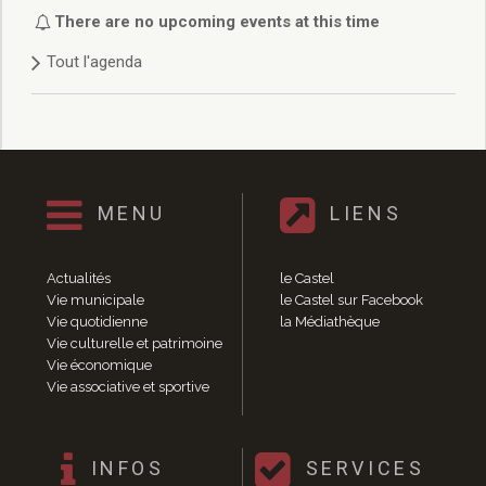
Délibérations 2021
There are no upcoming events at this time
Délibérations 2020
Tout l'agenda
Délibérations 2019
Délibérations 2018
Délibérations 2017
Délibérations 2016
Délibérations 2015
Délibérations 2014
MENU
LIENS
Délibérations 2013
Délibérations 2012
Délibérations 2011
Actualités
le Castel
Délibérations 2010
Vie municipale
le Castel sur Facebook
Vie quotidienne
la Médiathèque
Délibérations 2009
Vie culturelle et patrimoine
Délibérations 2008
Vie économique
Agenda réunions publiques
Vie associative et sportive
Marchés publics
Toutes les actualités
Vie quotidienne
INFOS
SERVICES