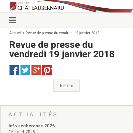
Accueil
>
Revue de presse du vendredi 19 janvier 2018
Vie municipale
Élus
Revue de presse du
Conseillers municipaux
vendredi 19 janvier 2018
Commissions 2026
Prendre rendez-vous
Save
Arrêtés du Maire
Services municipaux
Organigramme
Retour
Pour venir nous voir
État civil/élections/formalités
administratives
Services Techniques
ACTUALITÉS
C.C.A.S.
Info sécheresse 2026
Affaires Scolaires
15 juillet 2026