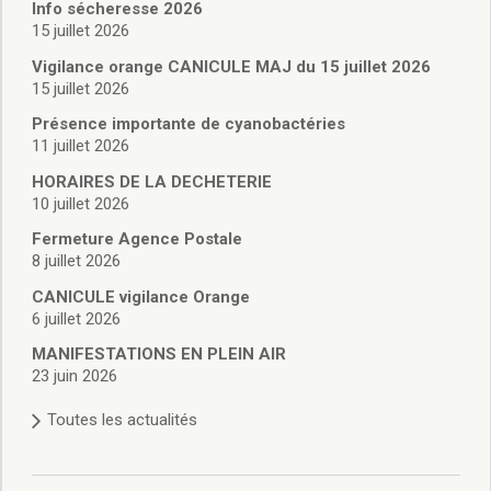
Vie associative
Info sécheresse 2026
Police Municipale/règlementation
15 juillet 2026
Cimetière/réglementation funéraire
Vigilance orange CANICULE MAJ du 15 juillet 2026
Services en ligne
15 juillet 2026
Licences boissons
Présence importante de cyanobactéries
Inscriptions sur les listes électorales
11 juillet 2026
Cadastre
HORAIRES DE LA DECHETERIE
Plan Local d’Urbanisme intercommunal
10 juillet 2026
Actes d’état civil
Budgets
Fermeture Agence Postale
8 juillet 2026
Budget de Fonctionnement
Budget d’Investissement
CANICULE vigilance Orange
Conseils municipaux
6 juillet 2026
Règlement du conseil municipal
MANIFESTATIONS EN PLEIN AIR
Déliberations 2026
23 juin 2026
Délibérations 2025
Toutes les actualités
Délibérations 2024
Délibérations 2023
Délibérations 2022