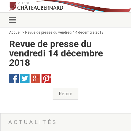
Accueil
>
Revue de presse du vendredi 14 décembre 2018
Vie municipale
Élus
Revue de presse du
Conseillers municipaux
vendredi 14 décembre
Commissions 2026
2018
Prendre rendez-vous
Arrêtés du Maire
Services municipaux
Save
Organigramme
Pour venir nous voir
Retour
État civil/élections/formalités
administratives
Services Techniques
C.C.A.S.
ACTUALITÉS
Affaires Scolaires