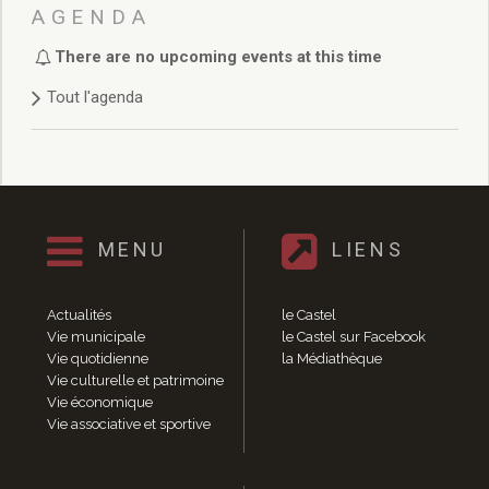
Délibérations 2021
AGENDA
Délibérations 2020
There are no upcoming events at this time
Délibérations 2019
Délibérations 2018
Tout l'agenda
Délibérations 2017
Délibérations 2016
Délibérations 2015
Délibérations 2014
Délibérations 2013
Délibérations 2012
MENU
LIENS
Délibérations 2011
Délibérations 2010
Actualités
le Castel
Délibérations 2009
Vie municipale
le Castel sur Facebook
Délibérations 2008
Vie quotidienne
la Médiathèque
Agenda réunions publiques
Vie culturelle et patrimoine
Vie économique
Marchés publics
Vie associative et sportive
Toutes les actualités
Vie quotidienne