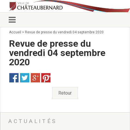
Accueil
>
Revue de presse du vendredi 04 septembre 2020
Vie municipale
Élus
Revue de presse du
Conseillers municipaux
vendredi 04 septembre
Commissions 2026
2020
Prendre rendez-vous
Arrêtés du Maire
Services municipaux
Save
Organigramme
Pour venir nous voir
Retour
État civil/élections/formalités
administratives
Services Techniques
C.C.A.S.
ACTUALITÉS
Affaires Scolaires