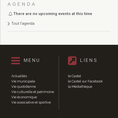
Délibérations 2021
AGENDA
Délibérations 2020
There are no upcoming events at this time
Délibérations 2019
Délibérations 2018
Tout l'agenda
Délibérations 2017
Délibérations 2016
Délibérations 2015
Délibérations 2014
Délibérations 2013
Délibérations 2012
MENU
LIENS
Délibérations 2011
Délibérations 2010
Actualités
le Castel
Délibérations 2009
Vie municipale
le Castel sur Facebook
Délibérations 2008
Vie quotidienne
la Médiathèque
Agenda réunions publiques
Vie culturelle et patrimoine
Vie économique
Marchés publics
Vie associative et sportive
Toutes les actualités
Vie quotidienne