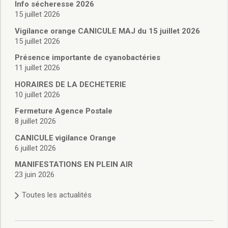
Vie associative
Info sécheresse 2026
Police Municipale/règlementation
15 juillet 2026
Cimetière/réglementation funéraire
Vigilance orange CANICULE MAJ du 15 juillet 2026
Services en ligne
15 juillet 2026
Licences boissons
Présence importante de cyanobactéries
Inscriptions sur les listes électorales
11 juillet 2026
Cadastre
HORAIRES DE LA DECHETERIE
Plan Local d’Urbanisme intercommunal
10 juillet 2026
Actes d’état civil
Budgets
Fermeture Agence Postale
8 juillet 2026
Budget de Fonctionnement
Budget d’Investissement
CANICULE vigilance Orange
Conseils municipaux
6 juillet 2026
Règlement du conseil municipal
MANIFESTATIONS EN PLEIN AIR
Déliberations 2026
23 juin 2026
Délibérations 2025
Toutes les actualités
Délibérations 2024
Délibérations 2023
Délibérations 2022