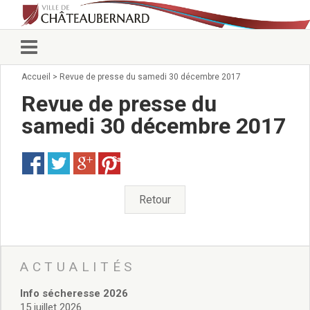
Accueil
>
Revue de presse du samedi 30 décembre 2017
Vie municipale
Élus
Revue de presse du
Conseillers municipaux
samedi 30 décembre 2017
Commissions 2026
Prendre rendez-vous
Save
Arrêtés du Maire
Services municipaux
Organigramme
Retour
Pour venir nous voir
État civil/élections/formalités
administratives
Services Techniques
ACTUALITÉS
C.C.A.S.
Info sécheresse 2026
Affaires Scolaires
15 juillet 2026