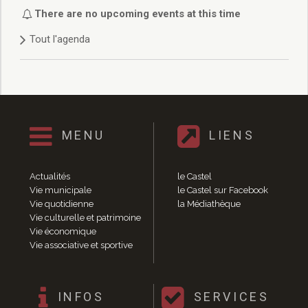
Délibérations 2021
There are no upcoming events at this time
Délibérations 2020
Tout l'agenda
Délibérations 2019
Délibérations 2018
Délibérations 2017
Délibérations 2016
Délibérations 2015
Délibérations 2014
MENU
LIENS
Délibérations 2013
Délibérations 2012
Délibérations 2011
Actualités
le Castel
Délibérations 2010
Vie municipale
le Castel sur Facebook
Vie quotidienne
la Médiathèque
Délibérations 2009
Vie culturelle et patrimoine
Délibérations 2008
Vie économique
Agenda réunions publiques
Vie associative et sportive
Marchés publics
Toutes les actualités
Vie quotidienne
INFOS
SERVICES