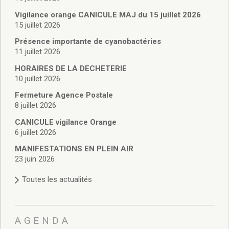
Vie associative
Police Municipale/règlementation
Vigilance orange CANICULE MAJ du 15 juillet 2026
15 juillet 2026
Cimetière/réglementation funéraire
Services en ligne
Présence importante de cyanobactéries
Licences boissons
11 juillet 2026
Inscriptions sur les listes électorales
HORAIRES DE LA DECHETERIE
Cadastre
10 juillet 2026
Plan Local d’Urbanisme intercommunal
Fermeture Agence Postale
Actes d’état civil
8 juillet 2026
Budgets
CANICULE vigilance Orange
Budget de Fonctionnement
6 juillet 2026
Budget d’Investissement
Conseils municipaux
MANIFESTATIONS EN PLEIN AIR
23 juin 2026
Règlement du conseil municipal
Déliberations 2026
Toutes les actualités
Délibérations 2025
Délibérations 2024
Délibérations 2023
AGENDA
Délibérations 2022