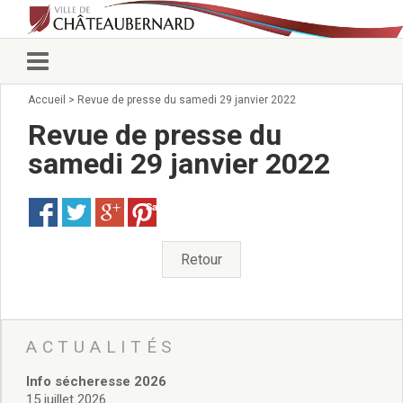
Accueil
>
Revue de presse du samedi 29 janvier 2022
Vie municipale
Élus
Revue de presse du
Conseillers municipaux
samedi 29 janvier 2022
Commissions 2026
Prendre rendez-vous
Save
Arrêtés du Maire
Services municipaux
Organigramme
Retour
Pour venir nous voir
État civil/élections/formalités
administratives
Services Techniques
ACTUALITÉS
C.C.A.S.
Info sécheresse 2026
Affaires Scolaires
15 juillet 2026