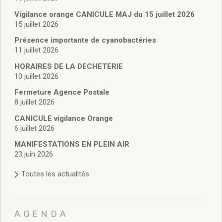
Vie associative
Police Municipale/règlementation
Vigilance orange CANICULE MAJ du 15 juillet 2026
15 juillet 2026
Cimetière/réglementation funéraire
Services en ligne
Présence importante de cyanobactéries
Licences boissons
11 juillet 2026
Inscriptions sur les listes électorales
HORAIRES DE LA DECHETERIE
Cadastre
10 juillet 2026
Plan Local d’Urbanisme intercommunal
Fermeture Agence Postale
Actes d’état civil
8 juillet 2026
Budgets
CANICULE vigilance Orange
Budget de Fonctionnement
6 juillet 2026
Budget d’Investissement
Conseils municipaux
MANIFESTATIONS EN PLEIN AIR
23 juin 2026
Règlement du conseil municipal
Déliberations 2026
Toutes les actualités
Délibérations 2025
Délibérations 2024
Délibérations 2023
AGENDA
Délibérations 2022