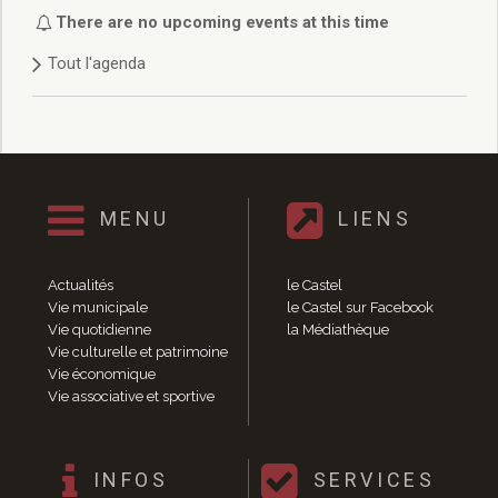
Délibérations 2021
There are no upcoming events at this time
Délibérations 2020
Tout l'agenda
Délibérations 2019
Délibérations 2018
Délibérations 2017
Délibérations 2016
Délibérations 2015
Délibérations 2014
MENU
LIENS
Délibérations 2013
Délibérations 2012
Délibérations 2011
Actualités
le Castel
Délibérations 2010
Vie municipale
le Castel sur Facebook
Vie quotidienne
la Médiathèque
Délibérations 2009
Vie culturelle et patrimoine
Délibérations 2008
Vie économique
Agenda réunions publiques
Vie associative et sportive
Marchés publics
Toutes les actualités
Vie quotidienne
INFOS
SERVICES