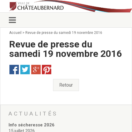
Accueil
>
Revue de presse du samedi 19 novembre 2016
Vie municipale
Élus
Revue de presse du
Conseillers municipaux
samedi 19 novembre 2016
Commissions 2026
Prendre rendez-vous
Save
Arrêtés du Maire
Services municipaux
Organigramme
Retour
Pour venir nous voir
État civil/élections/formalités
administratives
Services Techniques
ACTUALITÉS
C.C.A.S.
Info sécheresse 2026
Affaires Scolaires
15 juillet 2026