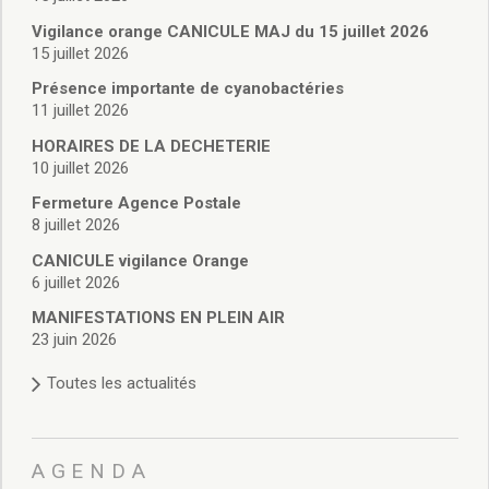
Vie associative
Police Municipale/règlementation
Vigilance orange CANICULE MAJ du 15 juillet 2026
15 juillet 2026
Cimetière/réglementation funéraire
Services en ligne
Présence importante de cyanobactéries
Licences boissons
11 juillet 2026
Inscriptions sur les listes électorales
HORAIRES DE LA DECHETERIE
Cadastre
10 juillet 2026
Plan Local d’Urbanisme intercommunal
Fermeture Agence Postale
Actes d’état civil
8 juillet 2026
Budgets
CANICULE vigilance Orange
Budget de Fonctionnement
6 juillet 2026
Budget d’Investissement
Conseils municipaux
MANIFESTATIONS EN PLEIN AIR
23 juin 2026
Règlement du conseil municipal
Déliberations 2026
Toutes les actualités
Délibérations 2025
Délibérations 2024
Délibérations 2023
AGENDA
Délibérations 2022