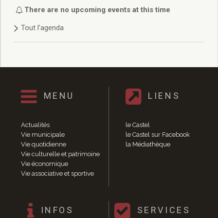
Délibérations 2021
There are no upcoming events at this time
Délibérations 2020
Tout l'agenda
Délibérations 2019
Délibérations 2018
Délibérations 2017
Délibérations 2016
Délibérations 2015
Délibérations 2014
MENU
LIENS
Délibérations 2013
Délibérations 2012
Délibérations 2011
Actualités
le Castel
Délibérations 2010
Vie municipale
le Castel sur Facebook
Vie quotidienne
la Médiathèque
Délibérations 2009
Vie culturelle et patrimoine
Délibérations 2008
Vie économique
Agenda réunions publiques
Vie associative et sportive
Marchés publics
Toutes les actualités
Vie quotidienne
INFOS
SERVICES