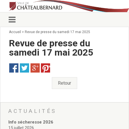
Accueil
>
Revue de presse du samedi 17 mai 2025
Vie municipale
Élus
Revue de presse du
Conseillers municipaux
samedi 17 mai 2025
Commissions 2026
Prendre rendez-vous
Save
Arrêtés du Maire
Services municipaux
Organigramme
Retour
Pour venir nous voir
État civil/élections/formalités
administratives
Services Techniques
ACTUALITÉS
C.C.A.S.
Info sécheresse 2026
Affaires Scolaires
15 juillet 2026