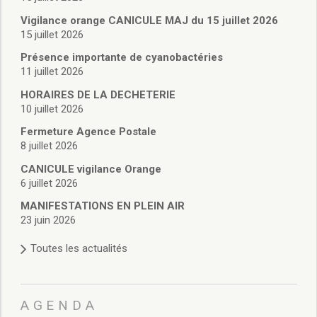
Vie associative
Police Municipale/règlementation
Vigilance orange CANICULE MAJ du 15 juillet 2026
15 juillet 2026
Cimetière/réglementation funéraire
Services en ligne
Présence importante de cyanobactéries
Licences boissons
11 juillet 2026
Inscriptions sur les listes électorales
HORAIRES DE LA DECHETERIE
Cadastre
10 juillet 2026
Plan Local d’Urbanisme intercommunal
Fermeture Agence Postale
Actes d’état civil
8 juillet 2026
Budgets
CANICULE vigilance Orange
Budget de Fonctionnement
6 juillet 2026
Budget d’Investissement
Conseils municipaux
MANIFESTATIONS EN PLEIN AIR
23 juin 2026
Règlement du conseil municipal
Déliberations 2026
Toutes les actualités
Délibérations 2025
Délibérations 2024
Délibérations 2023
AGENDA
Délibérations 2022