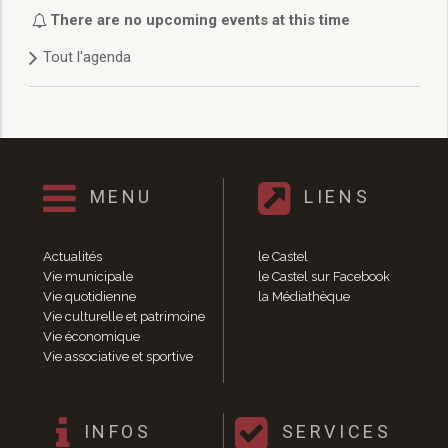
Délibérations 2021
There are no upcoming events at this time
Délibérations 2020
Tout l'agenda
Délibérations 2019
Délibérations 2018
Délibérations 2017
Délibérations 2016
Délibérations 2015
Délibérations 2014
MENU
LIENS
Délibérations 2013
Délibérations 2012
Délibérations 2011
Actualités
le Castel
Délibérations 2010
Vie municipale
le Castel sur Facebook
Vie quotidienne
la Médiathèque
Délibérations 2009
Vie culturelle et patrimoine
Délibérations 2008
Vie économique
Agenda réunions publiques
Vie associative et sportive
Marchés publics
Toutes les actualités
Vie quotidienne
INFOS
SERVICES