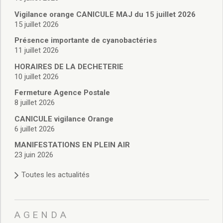
Vie associative
Police Municipale/règlementation
Vigilance orange CANICULE MAJ du 15 juillet 2026
15 juillet 2026
Cimetière/réglementation funéraire
Services en ligne
Présence importante de cyanobactéries
Licences boissons
11 juillet 2026
Inscriptions sur les listes électorales
HORAIRES DE LA DECHETERIE
Cadastre
10 juillet 2026
Plan Local d’Urbanisme intercommunal
Fermeture Agence Postale
Actes d’état civil
8 juillet 2026
Budgets
CANICULE vigilance Orange
Budget de Fonctionnement
6 juillet 2026
Budget d’Investissement
Conseils municipaux
MANIFESTATIONS EN PLEIN AIR
23 juin 2026
Règlement du conseil municipal
Déliberations 2026
Toutes les actualités
Délibérations 2025
Délibérations 2024
Délibérations 2023
AGENDA
Délibérations 2022