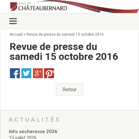
Accueil
>
Revue de presse du samedi 15 octobre 2016
Vie municipale
Élus
Revue de presse du
Conseillers municipaux
samedi 15 octobre 2016
Commissions 2026
Prendre rendez-vous
Save
Arrêtés du Maire
Services municipaux
Organigramme
Retour
Pour venir nous voir
État civil/élections/formalités
administratives
Services Techniques
ACTUALITÉS
C.C.A.S.
Info sécheresse 2026
Affaires Scolaires
15 juillet 2026