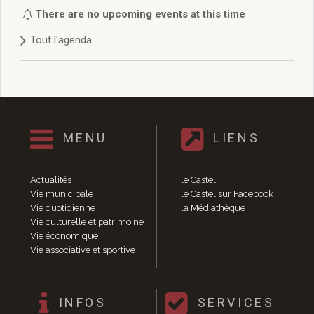
Délibérations 2021
There are no upcoming events at this time
Délibérations 2020
Tout l'agenda
Délibérations 2019
Délibérations 2018
Délibérations 2017
Délibérations 2016
Délibérations 2015
Délibérations 2014
MENU
LIENS
Délibérations 2013
Délibérations 2012
Délibérations 2011
Actualités
le Castel
Délibérations 2010
Vie municipale
le Castel sur Facebook
Vie quotidienne
la Médiathèque
Délibérations 2009
Vie culturelle et patrimoine
Délibérations 2008
Vie économique
Agenda réunions publiques
Vie associative et sportive
Marchés publics
Toutes les actualités
Vie quotidienne
INFOS
SERVICES