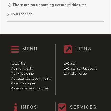
Délibérations 2021
There are no upcoming events at this time
Délibérations 2020
Tout l'agenda
Délibérations 2019
Délibérations 2018
Délibérations 2017
Délibérations 2016
Délibérations 2015
Délibérations 2014
MENU
LIENS
Délibérations 2013
Délibérations 2012
Délibérations 2011
Actualités
le Castel
Délibérations 2010
Vie municipale
le Castel sur Facebook
Vie quotidienne
la Médiathèque
Délibérations 2009
Vie culturelle et patrimoine
Délibérations 2008
Vie économique
Agenda réunions publiques
Vie associative et sportive
Marchés publics
Toutes les actualités
Vie quotidienne
INFOS
SERVICES