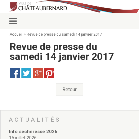
Accueil
>
Revue de presse du samedi 14 janvier 2017
Vie municipale
Élus
Revue de presse du
Conseillers municipaux
samedi 14 janvier 2017
Commissions 2026
Prendre rendez-vous
Save
Arrêtés du Maire
Services municipaux
Organigramme
Retour
Pour venir nous voir
État civil/élections/formalités
administratives
Services Techniques
ACTUALITÉS
C.C.A.S.
Info sécheresse 2026
Affaires Scolaires
15 juillet 2026