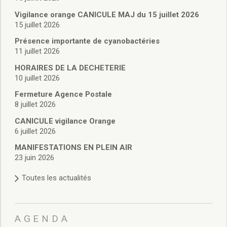
Vie associative
Police Municipale/règlementation
Vigilance orange CANICULE MAJ du 15 juillet 2026
15 juillet 2026
Cimetière/réglementation funéraire
Services en ligne
Présence importante de cyanobactéries
Licences boissons
11 juillet 2026
Inscriptions sur les listes électorales
HORAIRES DE LA DECHETERIE
Cadastre
10 juillet 2026
Plan Local d’Urbanisme intercommunal
Fermeture Agence Postale
Actes d’état civil
8 juillet 2026
Budgets
CANICULE vigilance Orange
Budget de Fonctionnement
6 juillet 2026
Budget d’Investissement
Conseils municipaux
MANIFESTATIONS EN PLEIN AIR
23 juin 2026
Règlement du conseil municipal
Déliberations 2026
Toutes les actualités
Délibérations 2025
Délibérations 2024
Délibérations 2023
AGENDA
Délibérations 2022