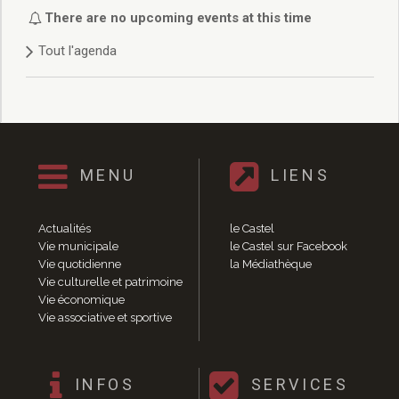
Délibérations 2021
There are no upcoming events at this time
Délibérations 2020
Tout l'agenda
Délibérations 2019
Délibérations 2018
Délibérations 2017
Délibérations 2016
Délibérations 2015
Délibérations 2014
MENU
LIENS
Délibérations 2013
Délibérations 2012
Délibérations 2011
Actualités
le Castel
Délibérations 2010
Vie municipale
le Castel sur Facebook
Vie quotidienne
la Médiathèque
Délibérations 2009
Vie culturelle et patrimoine
Délibérations 2008
Vie économique
Agenda réunions publiques
Vie associative et sportive
Marchés publics
Toutes les actualités
Vie quotidienne
INFOS
SERVICES