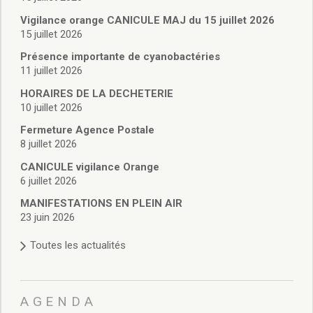
Vie associative
Police Municipale/règlementation
Vigilance orange CANICULE MAJ du 15 juillet 2026
15 juillet 2026
Cimetière/réglementation funéraire
Services en ligne
Présence importante de cyanobactéries
Licences boissons
11 juillet 2026
Inscriptions sur les listes électorales
HORAIRES DE LA DECHETERIE
Cadastre
10 juillet 2026
Plan Local d’Urbanisme intercommunal
Fermeture Agence Postale
Actes d’état civil
8 juillet 2026
Budgets
CANICULE vigilance Orange
Budget de Fonctionnement
6 juillet 2026
Budget d’Investissement
Conseils municipaux
MANIFESTATIONS EN PLEIN AIR
23 juin 2026
Règlement du conseil municipal
Déliberations 2026
Toutes les actualités
Délibérations 2025
Délibérations 2024
Délibérations 2023
AGENDA
Délibérations 2022