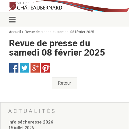
Accueil
>
Revue de presse du samedi 08 février 2025
Vie municipale
Élus
Revue de presse du
Conseillers municipaux
samedi 08 février 2025
Commissions 2026
Prendre rendez-vous
Save
Arrêtés du Maire
Services municipaux
Organigramme
Retour
Pour venir nous voir
État civil/élections/formalités
administratives
Services Techniques
ACTUALITÉS
C.C.A.S.
Info sécheresse 2026
Affaires Scolaires
15 juillet 2026