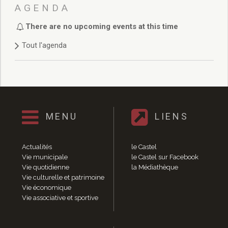
Délibérations 2021
AGENDA
Délibérations 2020
There are no upcoming events at this time
Délibérations 2019
Délibérations 2018
Tout l'agenda
Délibérations 2017
Délibérations 2016
Délibérations 2015
Délibérations 2014
Délibérations 2013
Délibérations 2012
MENU
LIENS
Délibérations 2011
Délibérations 2010
Actualités
le Castel
Délibérations 2009
Vie municipale
le Castel sur Facebook
Délibérations 2008
Vie quotidienne
la Médiathèque
Agenda réunions publiques
Vie culturelle et patrimoine
Vie économique
Marchés publics
Vie associative et sportive
Toutes les actualités
Vie quotidienne