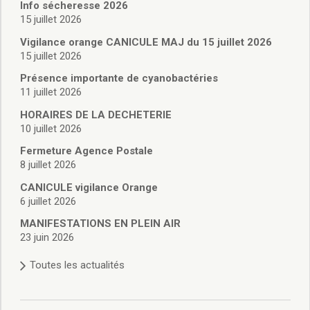
Vie associative
Info sécheresse 2026
Police Municipale/règlementation
15 juillet 2026
Cimetière/réglementation funéraire
Vigilance orange CANICULE MAJ du 15 juillet 2026
Services en ligne
15 juillet 2026
Licences boissons
Présence importante de cyanobactéries
Inscriptions sur les listes électorales
11 juillet 2026
Cadastre
HORAIRES DE LA DECHETERIE
Plan Local d’Urbanisme intercommunal
10 juillet 2026
Actes d’état civil
Budgets
Fermeture Agence Postale
8 juillet 2026
Budget de Fonctionnement
Budget d’Investissement
CANICULE vigilance Orange
Conseils municipaux
6 juillet 2026
Règlement du conseil municipal
MANIFESTATIONS EN PLEIN AIR
Déliberations 2026
23 juin 2026
Délibérations 2025
Toutes les actualités
Délibérations 2024
Délibérations 2023
Délibérations 2022