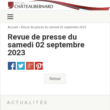
Accueil
>
Revue de presse du samedi 02 septembre 2023
Vie municipale
Élus
Revue de presse du
Conseillers municipaux
samedi 02 septembre
Commissions 2026
2023
Prendre rendez-vous
Arrêtés du Maire
Services municipaux
Save
Organigramme
Pour venir nous voir
Retour
État civil/élections/formalités
administratives
Services Techniques
C.C.A.S.
ACTUALITÉS
Affaires Scolaires