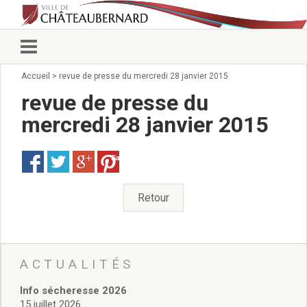
Accueil
>
revue de presse du mercredi 28 janvier 2015
Vie municipale
Élus
revue de presse du
Conseillers municipaux
mercredi 28 janvier 2015
Commissions 2026
Prendre rendez-vous
Save
Arrêtés du Maire
Services municipaux
Organigramme
Retour
Pour venir nous voir
État civil/élections/formalités
administratives
Services Techniques
ACTUALITÉS
C.C.A.S.
Info sécheresse 2026
Affaires Scolaires
15 juillet 2026