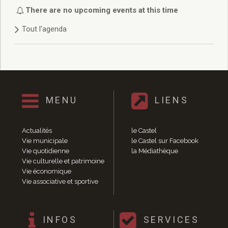
Délibérations 2021
There are no upcoming events at this time
Délibérations 2020
Tout l'agenda
Délibérations 2019
Délibérations 2018
Délibérations 2017
Délibérations 2016
Délibérations 2015
Délibérations 2014
MENU
LIENS
Délibérations 2013
Délibérations 2012
Délibérations 2011
Actualités
le Castel
Délibérations 2010
Vie municipale
le Castel sur Facebook
Vie quotidienne
la Médiathèque
Délibérations 2009
Vie culturelle et patrimoine
Délibérations 2008
Vie économique
Agenda réunions publiques
Vie associative et sportive
Marchés publics
Toutes les actualités
Vie quotidienne
INFOS
SERVICES