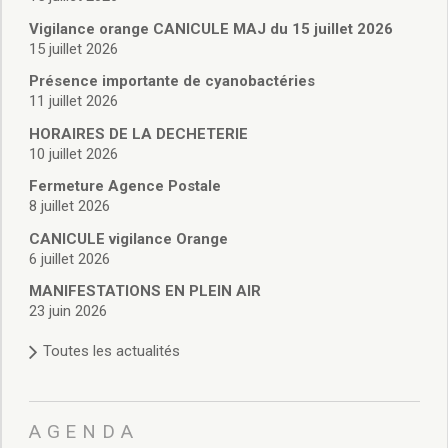
Vie associative
Police Municipale/règlementation
Vigilance orange CANICULE MAJ du 15 juillet 2026
15 juillet 2026
Cimetière/réglementation funéraire
Services en ligne
Présence importante de cyanobactéries
Licences boissons
11 juillet 2026
Inscriptions sur les listes électorales
HORAIRES DE LA DECHETERIE
Cadastre
10 juillet 2026
Plan Local d’Urbanisme intercommunal
Fermeture Agence Postale
Actes d’état civil
8 juillet 2026
Budgets
CANICULE vigilance Orange
Budget de Fonctionnement
6 juillet 2026
Budget d’Investissement
Conseils municipaux
MANIFESTATIONS EN PLEIN AIR
23 juin 2026
Règlement du conseil municipal
Déliberations 2026
Toutes les actualités
Délibérations 2025
Délibérations 2024
Délibérations 2023
AGENDA
Délibérations 2022