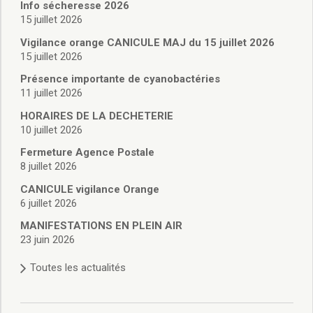
Vie associative
Info sécheresse 2026
Police Municipale/règlementation
15 juillet 2026
Cimetière/réglementation funéraire
Vigilance orange CANICULE MAJ du 15 juillet 2026
Services en ligne
15 juillet 2026
Licences boissons
Présence importante de cyanobactéries
Inscriptions sur les listes électorales
11 juillet 2026
Cadastre
HORAIRES DE LA DECHETERIE
Plan Local d’Urbanisme intercommunal
10 juillet 2026
Actes d’état civil
Budgets
Fermeture Agence Postale
8 juillet 2026
Budget de Fonctionnement
Budget d’Investissement
CANICULE vigilance Orange
Conseils municipaux
6 juillet 2026
Règlement du conseil municipal
MANIFESTATIONS EN PLEIN AIR
Déliberations 2026
23 juin 2026
Délibérations 2025
Toutes les actualités
Délibérations 2024
Délibérations 2023
Délibérations 2022