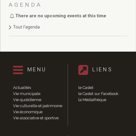
Délibérations 2021
AGENDA
Délibérations 2020
There are no upcoming events at this time
Délibérations 2019
Délibérations 2018
Tout l'agenda
Délibérations 2017
Délibérations 2016
Délibérations 2015
Délibérations 2014
Délibérations 2013
Délibérations 2012
MENU
LIENS
Délibérations 2011
Délibérations 2010
Actualités
le Castel
Délibérations 2009
Vie municipale
le Castel sur Facebook
Délibérations 2008
Vie quotidienne
la Médiathèque
Agenda réunions publiques
Vie culturelle et patrimoine
Vie économique
Marchés publics
Vie associative et sportive
Toutes les actualités
Vie quotidienne