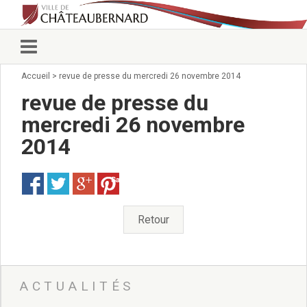
Accueil
>
revue de presse du mercredi 26 novembre 2014
Vie municipale
Élus
revue de presse du
Conseillers municipaux
mercredi 26 novembre
Commissions 2026
2014
Prendre rendez-vous
Arrêtés du Maire
Services municipaux
Save
Organigramme
Pour venir nous voir
Retour
État civil/élections/formalités
administratives
Services Techniques
C.C.A.S.
ACTUALITÉS
Affaires Scolaires