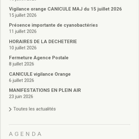
Vie associative
Police Municipale/règlementation
Vigilance orange CANICULE MAJ du 15 juillet 2026
15 juillet 2026
Cimetière/réglementation funéraire
Services en ligne
Présence importante de cyanobactéries
Licences boissons
11 juillet 2026
Inscriptions sur les listes électorales
HORAIRES DE LA DECHETERIE
Cadastre
10 juillet 2026
Plan Local d’Urbanisme intercommunal
Fermeture Agence Postale
Actes d’état civil
8 juillet 2026
Budgets
CANICULE vigilance Orange
Budget de Fonctionnement
6 juillet 2026
Budget d’Investissement
Conseils municipaux
MANIFESTATIONS EN PLEIN AIR
23 juin 2026
Règlement du conseil municipal
Déliberations 2026
Toutes les actualités
Délibérations 2025
Délibérations 2024
Délibérations 2023
AGENDA
Délibérations 2022