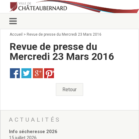
Accueil
>
Revue de presse du Mercredi 23 Mars 2016
Vie municipale
Élus
Revue de presse du
Conseillers municipaux
Mercredi 23 Mars 2016
Commissions 2026
Prendre rendez-vous
Save
Arrêtés du Maire
Services municipaux
Organigramme
Retour
Pour venir nous voir
État civil/élections/formalités
administratives
Services Techniques
ACTUALITÉS
C.C.A.S.
Info sécheresse 2026
Affaires Scolaires
15 juillet 2026