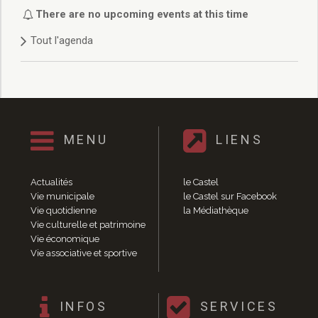
Délibérations 2021
There are no upcoming events at this time
Délibérations 2020
Tout l'agenda
Délibérations 2019
Délibérations 2018
Délibérations 2017
Délibérations 2016
Délibérations 2015
Délibérations 2014
MENU
LIENS
Délibérations 2013
Délibérations 2012
Délibérations 2011
Actualités
le Castel
Délibérations 2010
Vie municipale
le Castel sur Facebook
Vie quotidienne
la Médiathèque
Délibérations 2009
Vie culturelle et patrimoine
Délibérations 2008
Vie économique
Agenda réunions publiques
Vie associative et sportive
Marchés publics
Toutes les actualités
Vie quotidienne
INFOS
SERVICES