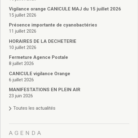
Vie associative
Police Municipale/règlementation
Vigilance orange CANICULE MAJ du 15 juillet 2026
15 juillet 2026
Cimetière/réglementation funéraire
Services en ligne
Présence importante de cyanobactéries
Licences boissons
11 juillet 2026
Inscriptions sur les listes électorales
HORAIRES DE LA DECHETERIE
Cadastre
10 juillet 2026
Plan Local d’Urbanisme intercommunal
Fermeture Agence Postale
Actes d’état civil
8 juillet 2026
Budgets
CANICULE vigilance Orange
Budget de Fonctionnement
6 juillet 2026
Budget d’Investissement
Conseils municipaux
MANIFESTATIONS EN PLEIN AIR
23 juin 2026
Règlement du conseil municipal
Déliberations 2026
Toutes les actualités
Délibérations 2025
Délibérations 2024
Délibérations 2023
AGENDA
Délibérations 2022