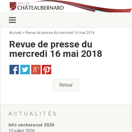
Accueil
>
Revue de presse du mercredi 16 mai 2018
Vie municipale
Élus
Revue de presse du
Conseillers municipaux
mercredi 16 mai 2018
Commissions 2026
Prendre rendez-vous
Save
Arrêtés du Maire
Services municipaux
Organigramme
Retour
Pour venir nous voir
État civil/élections/formalités
administratives
Services Techniques
ACTUALITÉS
C.C.A.S.
Info sécheresse 2026
Affaires Scolaires
15 juillet 2026