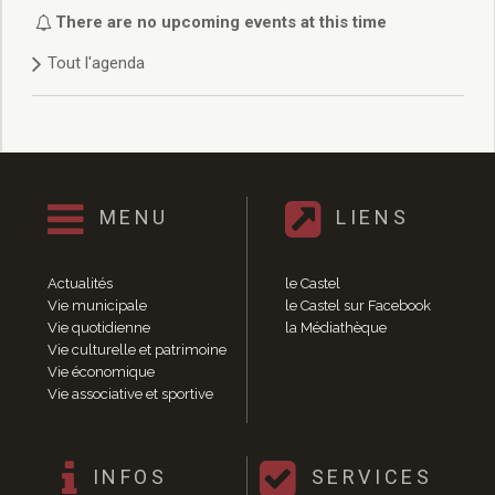
Délibérations 2021
There are no upcoming events at this time
Délibérations 2020
Tout l'agenda
Délibérations 2019
Délibérations 2018
Délibérations 2017
Délibérations 2016
Délibérations 2015
Délibérations 2014
MENU
LIENS
Délibérations 2013
Délibérations 2012
Délibérations 2011
Actualités
le Castel
Délibérations 2010
Vie municipale
le Castel sur Facebook
Vie quotidienne
la Médiathèque
Délibérations 2009
Vie culturelle et patrimoine
Délibérations 2008
Vie économique
Agenda réunions publiques
Vie associative et sportive
Marchés publics
Toutes les actualités
Vie quotidienne
INFOS
SERVICES