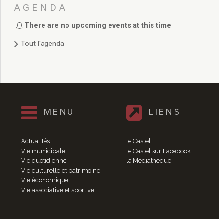
Délibérations 2021
AGENDA
Délibérations 2020
There are no upcoming events at this time
Délibérations 2019
Délibérations 2018
Tout l'agenda
Délibérations 2017
Délibérations 2016
Délibérations 2015
Délibérations 2014
Délibérations 2013
Délibérations 2012
MENU
LIENS
Délibérations 2011
Délibérations 2010
Actualités
le Castel
Délibérations 2009
Vie municipale
le Castel sur Facebook
Délibérations 2008
Vie quotidienne
la Médiathèque
Agenda réunions publiques
Vie culturelle et patrimoine
Vie économique
Marchés publics
Vie associative et sportive
Toutes les actualités
Vie quotidienne