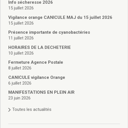
Vie associative
Info sécheresse 2026
Police Municipale/règlementation
15 juillet 2026
Cimetière/réglementation funéraire
Vigilance orange CANICULE MAJ du 15 juillet 2026
Services en ligne
15 juillet 2026
Licences boissons
Présence importante de cyanobactéries
Inscriptions sur les listes électorales
11 juillet 2026
Cadastre
HORAIRES DE LA DECHETERIE
Plan Local d’Urbanisme intercommunal
10 juillet 2026
Actes d’état civil
Budgets
Fermeture Agence Postale
8 juillet 2026
Budget de Fonctionnement
Budget d’Investissement
CANICULE vigilance Orange
Conseils municipaux
6 juillet 2026
Règlement du conseil municipal
MANIFESTATIONS EN PLEIN AIR
Déliberations 2026
23 juin 2026
Délibérations 2025
Toutes les actualités
Délibérations 2024
Délibérations 2023
Délibérations 2022