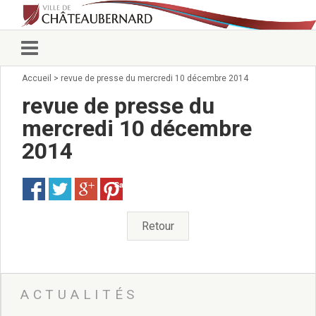
Accueil
>
revue de presse du mercredi 10 décembre 2014
Vie municipale
Élus
revue de presse du
Conseillers municipaux
mercredi 10 décembre
Commissions 2026
2014
Prendre rendez-vous
Arrêtés du Maire
Services municipaux
Save
Organigramme
Pour venir nous voir
Retour
État civil/élections/formalités
administratives
Services Techniques
C.C.A.S.
ACTUALITÉS
Affaires Scolaires