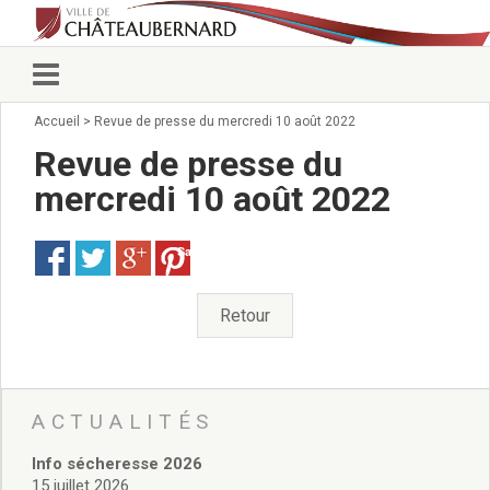
Accueil
>
Revue de presse du mercredi 10 août 2022
Vie municipale
Élus
Revue de presse du
Conseillers municipaux
mercredi 10 août 2022
Commissions 2026
Prendre rendez-vous
Save
Arrêtés du Maire
Services municipaux
Organigramme
Retour
Pour venir nous voir
État civil/élections/formalités
administratives
Services Techniques
ACTUALITÉS
C.C.A.S.
Info sécheresse 2026
Affaires Scolaires
15 juillet 2026