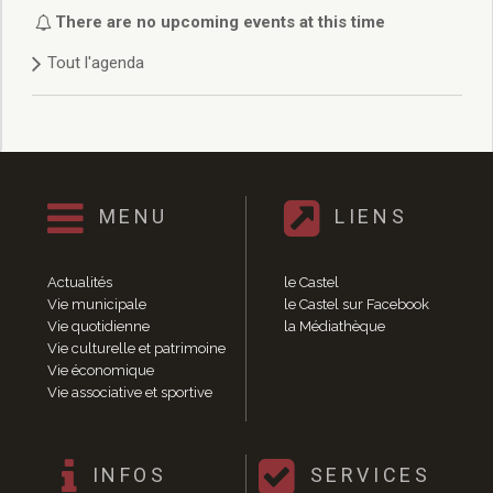
Délibérations 2021
There are no upcoming events at this time
Délibérations 2020
Tout l'agenda
Délibérations 2019
Délibérations 2018
Délibérations 2017
Délibérations 2016
Délibérations 2015
Délibérations 2014
MENU
LIENS
Délibérations 2013
Délibérations 2012
Délibérations 2011
Actualités
le Castel
Délibérations 2010
Vie municipale
le Castel sur Facebook
Vie quotidienne
la Médiathèque
Délibérations 2009
Vie culturelle et patrimoine
Délibérations 2008
Vie économique
Agenda réunions publiques
Vie associative et sportive
Marchés publics
Toutes les actualités
Vie quotidienne
INFOS
SERVICES