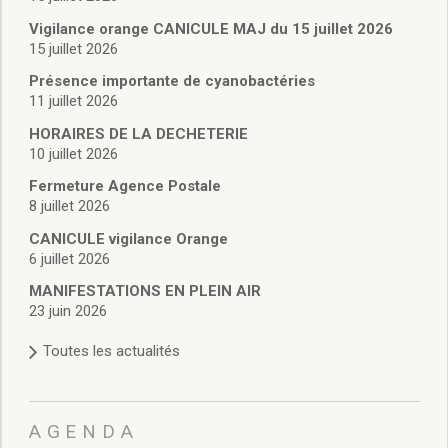
Vie associative
Police Municipale/règlementation
Vigilance orange CANICULE MAJ du 15 juillet 2026
15 juillet 2026
Cimetière/réglementation funéraire
Services en ligne
Présence importante de cyanobactéries
Licences boissons
11 juillet 2026
Inscriptions sur les listes électorales
HORAIRES DE LA DECHETERIE
Cadastre
10 juillet 2026
Plan Local d’Urbanisme intercommunal
Fermeture Agence Postale
Actes d’état civil
8 juillet 2026
Budgets
CANICULE vigilance Orange
Budget de Fonctionnement
6 juillet 2026
Budget d’Investissement
Conseils municipaux
MANIFESTATIONS EN PLEIN AIR
23 juin 2026
Règlement du conseil municipal
Déliberations 2026
Toutes les actualités
Délibérations 2025
Délibérations 2024
Délibérations 2023
AGENDA
Délibérations 2022