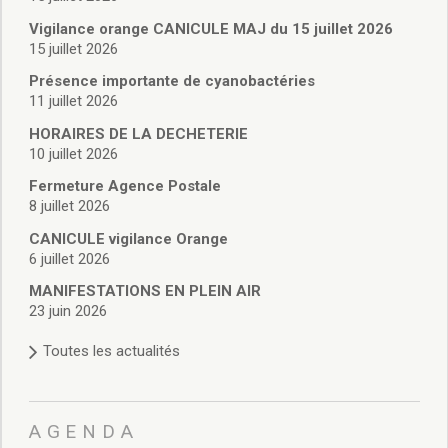
Vie associative
Police Municipale/règlementation
Vigilance orange CANICULE MAJ du 15 juillet 2026
15 juillet 2026
Cimetière/réglementation funéraire
Services en ligne
Présence importante de cyanobactéries
Licences boissons
11 juillet 2026
Inscriptions sur les listes électorales
HORAIRES DE LA DECHETERIE
Cadastre
10 juillet 2026
Plan Local d’Urbanisme intercommunal
Fermeture Agence Postale
Actes d’état civil
8 juillet 2026
Budgets
CANICULE vigilance Orange
Budget de Fonctionnement
6 juillet 2026
Budget d’Investissement
Conseils municipaux
MANIFESTATIONS EN PLEIN AIR
23 juin 2026
Règlement du conseil municipal
Déliberations 2026
Toutes les actualités
Délibérations 2025
Délibérations 2024
Délibérations 2023
AGENDA
Délibérations 2022