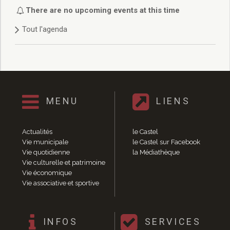
Délibérations 2021
There are no upcoming events at this time
Délibérations 2020
Tout l'agenda
Délibérations 2019
Délibérations 2018
Délibérations 2017
Délibérations 2016
Délibérations 2015
Délibérations 2014
MENU
LIENS
Délibérations 2013
Délibérations 2012
Délibérations 2011
Actualités
le Castel
Délibérations 2010
Vie municipale
le Castel sur Facebook
Vie quotidienne
la Médiathèque
Délibérations 2009
Vie culturelle et patrimoine
Délibérations 2008
Vie économique
Agenda réunions publiques
Vie associative et sportive
Marchés publics
Toutes les actualités
Vie quotidienne
INFOS
SERVICES