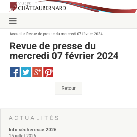
Accueil
>
Revue de presse du mercredi 07 février 2024
Vie municipale
Élus
Revue de presse du
Conseillers municipaux
mercredi 07 février 2024
Commissions 2026
Prendre rendez-vous
Save
Arrêtés du Maire
Services municipaux
Organigramme
Retour
Pour venir nous voir
État civil/élections/formalités
administratives
Services Techniques
ACTUALITÉS
C.C.A.S.
Info sécheresse 2026
Affaires Scolaires
15 juillet 2026