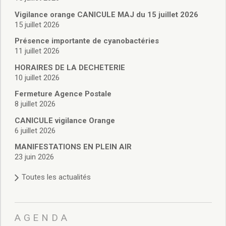
Vie associative
Police Municipale/règlementation
Vigilance orange CANICULE MAJ du 15 juillet 2026
15 juillet 2026
Cimetière/réglementation funéraire
Services en ligne
Présence importante de cyanobactéries
Licences boissons
11 juillet 2026
Inscriptions sur les listes électorales
HORAIRES DE LA DECHETERIE
Cadastre
10 juillet 2026
Plan Local d’Urbanisme intercommunal
Fermeture Agence Postale
Actes d’état civil
8 juillet 2026
Budgets
CANICULE vigilance Orange
Budget de Fonctionnement
6 juillet 2026
Budget d’Investissement
Conseils municipaux
MANIFESTATIONS EN PLEIN AIR
23 juin 2026
Règlement du conseil municipal
Déliberations 2026
Toutes les actualités
Délibérations 2025
Délibérations 2024
Délibérations 2023
AGENDA
Délibérations 2022