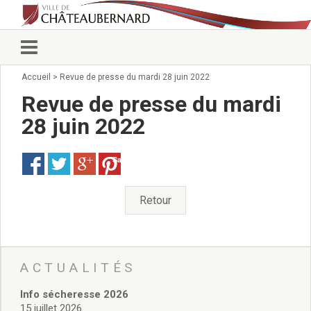
Accueil
>
Revue de presse du mardi 28 juin 2022
Vie municipale
Élus
Revue de presse du mardi
Conseillers municipaux
28 juin 2022
Commissions 2026
Prendre rendez-vous
Save
Arrêtés du Maire
Services municipaux
Organigramme
Retour
Pour venir nous voir
État civil/élections/formalités
administratives
Services Techniques
ACTUALITÉS
C.C.A.S.
Info sécheresse 2026
Affaires Scolaires
15 juillet 2026