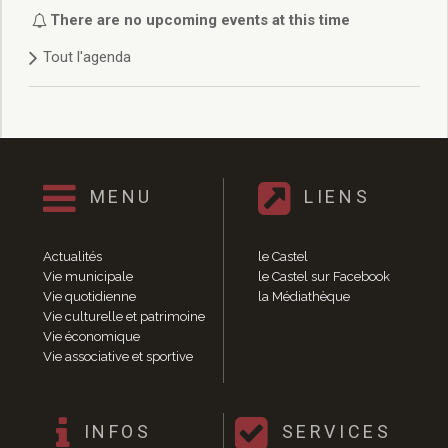
Délibérations 2021
There are no upcoming events at this time
Délibérations 2020
Tout l'agenda
Délibérations 2019
Délibérations 2018
Délibérations 2017
Délibérations 2016
Délibérations 2015
Délibérations 2014
MENU
LIENS
Délibérations 2013
Délibérations 2012
Délibérations 2011
Actualités
le Castel
Délibérations 2010
Vie municipale
le Castel sur Facebook
Vie quotidienne
la Médiathèque
Délibérations 2009
Vie culturelle et patrimoine
Délibérations 2008
Vie économique
Agenda réunions publiques
Vie associative et sportive
Marchés publics
Toutes les actualités
Vie quotidienne
INFOS
SERVICES