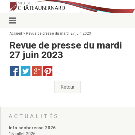
Accueil
>
Revue de presse du mardi 27 juin 2023
Vie municipale
Élus
Revue de presse du mardi
Conseillers municipaux
27 juin 2023
Commissions 2026
Prendre rendez-vous
Save
Arrêtés du Maire
Services municipaux
Organigramme
Retour
Pour venir nous voir
État civil/élections/formalités
administratives
Services Techniques
ACTUALITÉS
C.C.A.S.
Info sécheresse 2026
Affaires Scolaires
15 juillet 2026