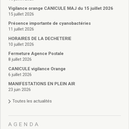
Vie associative
Police Municipale/règlementation
Vigilance orange CANICULE MAJ du 15 juillet 2026
15 juillet 2026
Cimetière/réglementation funéraire
Services en ligne
Présence importante de cyanobactéries
Licences boissons
11 juillet 2026
Inscriptions sur les listes électorales
HORAIRES DE LA DECHETERIE
Cadastre
10 juillet 2026
Plan Local d’Urbanisme intercommunal
Fermeture Agence Postale
Actes d’état civil
8 juillet 2026
Budgets
CANICULE vigilance Orange
Budget de Fonctionnement
6 juillet 2026
Budget d’Investissement
Conseils municipaux
MANIFESTATIONS EN PLEIN AIR
23 juin 2026
Règlement du conseil municipal
Déliberations 2026
Toutes les actualités
Délibérations 2025
Délibérations 2024
Délibérations 2023
AGENDA
Délibérations 2022