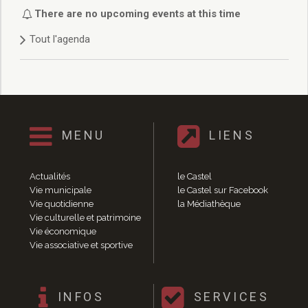
Délibérations 2021
There are no upcoming events at this time
Délibérations 2020
Tout l'agenda
Délibérations 2019
Délibérations 2018
Délibérations 2017
Délibérations 2016
Délibérations 2015
Délibérations 2014
MENU
LIENS
Délibérations 2013
Délibérations 2012
Délibérations 2011
Actualités
le Castel
Délibérations 2010
Vie municipale
le Castel sur Facebook
Vie quotidienne
la Médiathèque
Délibérations 2009
Vie culturelle et patrimoine
Délibérations 2008
Vie économique
Agenda réunions publiques
Vie associative et sportive
Marchés publics
Toutes les actualités
Vie quotidienne
INFOS
SERVICES