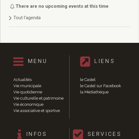
Délibérations 2021
There are no upcoming events at this time
Délibérations 2020
Tout l'agenda
Délibérations 2019
Délibérations 2018
Délibérations 2017
Délibérations 2016
Délibérations 2015
Délibérations 2014
MENU
LIENS
Délibérations 2013
Délibérations 2012
Délibérations 2011
Actualités
le Castel
Délibérations 2010
Vie municipale
le Castel sur Facebook
Vie quotidienne
la Médiathèque
Délibérations 2009
Vie culturelle et patrimoine
Délibérations 2008
Vie économique
Agenda réunions publiques
Vie associative et sportive
Marchés publics
Toutes les actualités
Vie quotidienne
INFOS
SERVICES