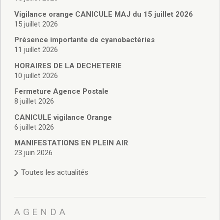
Vie associative
Police Municipale/règlementation
Vigilance orange CANICULE MAJ du 15 juillet 2026
15 juillet 2026
Cimetière/réglementation funéraire
Services en ligne
Présence importante de cyanobactéries
Licences boissons
11 juillet 2026
Inscriptions sur les listes électorales
HORAIRES DE LA DECHETERIE
Cadastre
10 juillet 2026
Plan Local d’Urbanisme intercommunal
Fermeture Agence Postale
Actes d’état civil
8 juillet 2026
Budgets
CANICULE vigilance Orange
Budget de Fonctionnement
6 juillet 2026
Budget d’Investissement
Conseils municipaux
MANIFESTATIONS EN PLEIN AIR
23 juin 2026
Règlement du conseil municipal
Déliberations 2026
Toutes les actualités
Délibérations 2025
Délibérations 2024
Délibérations 2023
AGENDA
Délibérations 2022