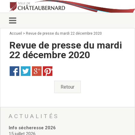
Accueil
>
Revue de presse du mardi 22 décembre 2020
Vie municipale
Élus
Revue de presse du mardi
Conseillers municipaux
22 décembre 2020
Commissions 2026
Prendre rendez-vous
Save
Arrêtés du Maire
Services municipaux
Organigramme
Retour
Pour venir nous voir
État civil/élections/formalités
administratives
Services Techniques
ACTUALITÉS
C.C.A.S.
Info sécheresse 2026
Affaires Scolaires
15 juillet 2026