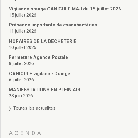
Vie associative
Police Municipale/règlementation
Vigilance orange CANICULE MAJ du 15 juillet 2026
15 juillet 2026
Cimetière/réglementation funéraire
Services en ligne
Présence importante de cyanobactéries
Licences boissons
11 juillet 2026
Inscriptions sur les listes électorales
HORAIRES DE LA DECHETERIE
Cadastre
10 juillet 2026
Plan Local d’Urbanisme intercommunal
Fermeture Agence Postale
Actes d’état civil
8 juillet 2026
Budgets
CANICULE vigilance Orange
Budget de Fonctionnement
6 juillet 2026
Budget d’Investissement
Conseils municipaux
MANIFESTATIONS EN PLEIN AIR
23 juin 2026
Règlement du conseil municipal
Déliberations 2026
Toutes les actualités
Délibérations 2025
Délibérations 2024
Délibérations 2023
AGENDA
Délibérations 2022