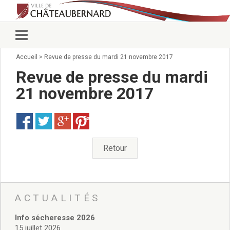
Accueil
>
Revue de presse du mardi 21 novembre 2017
Vie municipale
Élus
Revue de presse du mardi
Conseillers municipaux
21 novembre 2017
Commissions 2026
Prendre rendez-vous
Save
Arrêtés du Maire
Services municipaux
Organigramme
Retour
Pour venir nous voir
État civil/élections/formalités
administratives
Services Techniques
ACTUALITÉS
C.C.A.S.
Info sécheresse 2026
Affaires Scolaires
15 juillet 2026