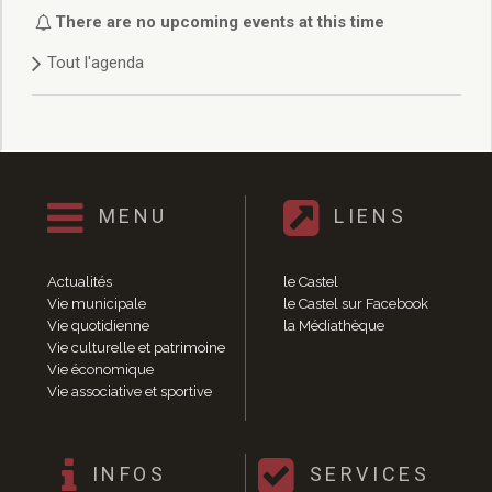
Délibérations 2021
There are no upcoming events at this time
Délibérations 2020
Tout l'agenda
Délibérations 2019
Délibérations 2018
Délibérations 2017
Délibérations 2016
Délibérations 2015
Délibérations 2014
MENU
LIENS
Délibérations 2013
Délibérations 2012
Délibérations 2011
Actualités
le Castel
Délibérations 2010
Vie municipale
le Castel sur Facebook
Vie quotidienne
la Médiathèque
Délibérations 2009
Vie culturelle et patrimoine
Délibérations 2008
Vie économique
Agenda réunions publiques
Vie associative et sportive
Marchés publics
Toutes les actualités
Vie quotidienne
INFOS
SERVICES