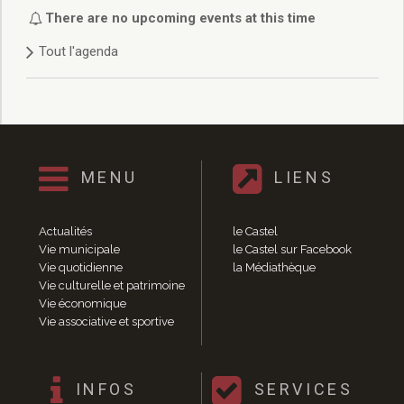
Délibérations 2021
There are no upcoming events at this time
Délibérations 2020
Tout l'agenda
Délibérations 2019
Délibérations 2018
Délibérations 2017
Délibérations 2016
Délibérations 2015
Délibérations 2014
MENU
LIENS
Délibérations 2013
Délibérations 2012
Délibérations 2011
Actualités
le Castel
Délibérations 2010
Vie municipale
le Castel sur Facebook
Vie quotidienne
la Médiathèque
Délibérations 2009
Vie culturelle et patrimoine
Délibérations 2008
Vie économique
Agenda réunions publiques
Vie associative et sportive
Marchés publics
Toutes les actualités
Vie quotidienne
INFOS
SERVICES