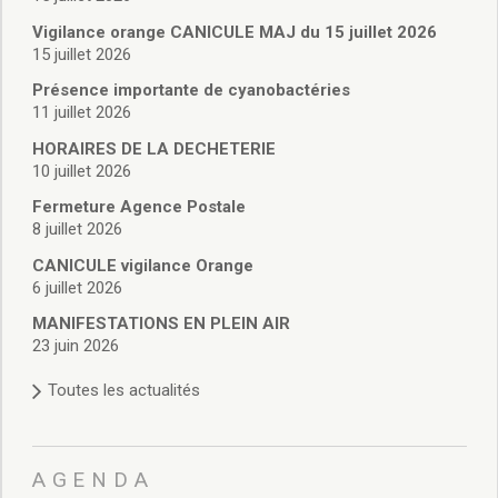
Vie associative
Police Municipale/règlementation
Vigilance orange CANICULE MAJ du 15 juillet 2026
15 juillet 2026
Cimetière/réglementation funéraire
Services en ligne
Présence importante de cyanobactéries
Licences boissons
11 juillet 2026
Inscriptions sur les listes électorales
HORAIRES DE LA DECHETERIE
Cadastre
10 juillet 2026
Plan Local d’Urbanisme intercommunal
Fermeture Agence Postale
Actes d’état civil
8 juillet 2026
Budgets
CANICULE vigilance Orange
Budget de Fonctionnement
6 juillet 2026
Budget d’Investissement
Conseils municipaux
MANIFESTATIONS EN PLEIN AIR
23 juin 2026
Règlement du conseil municipal
Déliberations 2026
Toutes les actualités
Délibérations 2025
Délibérations 2024
Délibérations 2023
AGENDA
Délibérations 2022