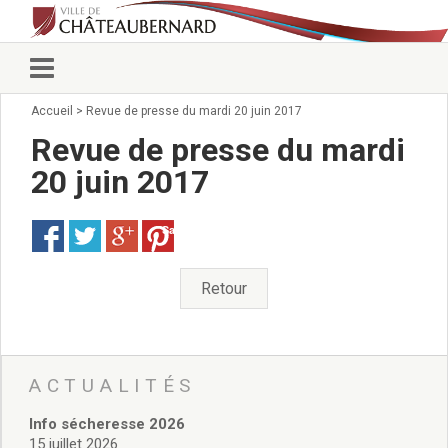
Accueil
>
Revue de presse du mardi 20 juin 2017
Vie municipale
Élus
Revue de presse du mardi
Conseillers municipaux
20 juin 2017
Commissions 2026
Prendre rendez-vous
Save
Arrêtés du Maire
Services municipaux
Organigramme
Retour
Pour venir nous voir
État civil/élections/formalités
administratives
Services Techniques
ACTUALITÉS
C.C.A.S.
Info sécheresse 2026
Affaires Scolaires
15 juillet 2026