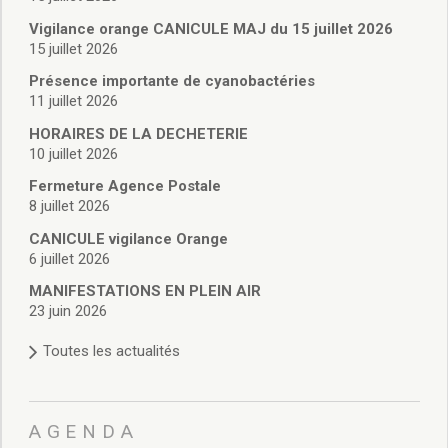
Vie associative
Police Municipale/règlementation
Vigilance orange CANICULE MAJ du 15 juillet 2026
15 juillet 2026
Cimetière/réglementation funéraire
Services en ligne
Présence importante de cyanobactéries
Licences boissons
11 juillet 2026
Inscriptions sur les listes électorales
HORAIRES DE LA DECHETERIE
Cadastre
10 juillet 2026
Plan Local d’Urbanisme intercommunal
Fermeture Agence Postale
Actes d’état civil
8 juillet 2026
Budgets
CANICULE vigilance Orange
Budget de Fonctionnement
6 juillet 2026
Budget d’Investissement
Conseils municipaux
MANIFESTATIONS EN PLEIN AIR
23 juin 2026
Règlement du conseil municipal
Déliberations 2026
Toutes les actualités
Délibérations 2025
Délibérations 2024
Délibérations 2023
AGENDA
Délibérations 2022