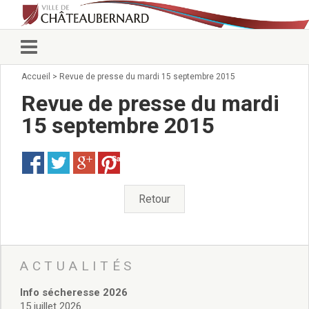
Accueil
>
Revue de presse du mardi 15 septembre 2015
Vie municipale
Élus
Revue de presse du mardi
Conseillers municipaux
15 septembre 2015
Commissions 2026
Prendre rendez-vous
Save
Arrêtés du Maire
Services municipaux
Organigramme
Retour
Pour venir nous voir
État civil/élections/formalités
administratives
Services Techniques
ACTUALITÉS
C.C.A.S.
Info sécheresse 2026
Affaires Scolaires
15 juillet 2026