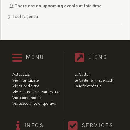
Délibérations 2021
There are no upcoming events at this time
Délibérations 2020
Tout l'agenda
Délibérations 2019
Délibérations 2018
Délibérations 2017
Délibérations 2016
Délibérations 2015
Délibérations 2014
MENU
LIENS
Délibérations 2013
Délibérations 2012
Délibérations 2011
Actualités
le Castel
Délibérations 2010
Vie municipale
le Castel sur Facebook
Vie quotidienne
la Médiathèque
Délibérations 2009
Vie culturelle et patrimoine
Délibérations 2008
Vie économique
Agenda réunions publiques
Vie associative et sportive
Marchés publics
Toutes les actualités
Vie quotidienne
INFOS
SERVICES