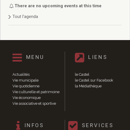
Délibérations 2021
There are no upcoming events at this time
Délibérations 2020
Tout l'agenda
Délibérations 2019
Délibérations 2018
Délibérations 2017
Délibérations 2016
Délibérations 2015
Délibérations 2014
MENU
LIENS
Délibérations 2013
Délibérations 2012
Délibérations 2011
Actualités
le Castel
Délibérations 2010
Vie municipale
le Castel sur Facebook
Vie quotidienne
la Médiathèque
Délibérations 2009
Vie culturelle et patrimoine
Délibérations 2008
Vie économique
Agenda réunions publiques
Vie associative et sportive
Marchés publics
Toutes les actualités
Vie quotidienne
INFOS
SERVICES