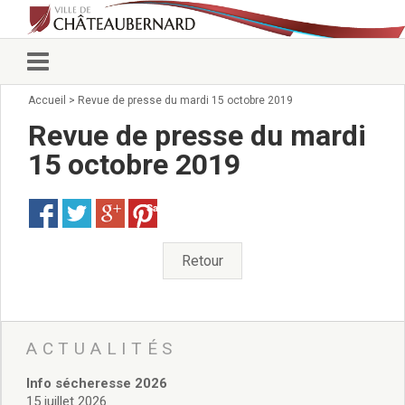
Accueil
>
Revue de presse du mardi 15 octobre 2019
Vie municipale
Élus
Revue de presse du mardi
Conseillers municipaux
15 octobre 2019
Commissions 2026
Prendre rendez-vous
Save
Arrêtés du Maire
Services municipaux
Organigramme
Retour
Pour venir nous voir
État civil/élections/formalités
administratives
Services Techniques
ACTUALITÉS
C.C.A.S.
Info sécheresse 2026
Affaires Scolaires
15 juillet 2026