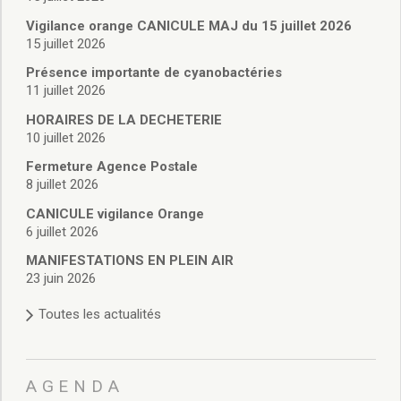
Vie associative
Police Municipale/règlementation
Vigilance orange CANICULE MAJ du 15 juillet 2026
15 juillet 2026
Cimetière/réglementation funéraire
Services en ligne
Présence importante de cyanobactéries
Licences boissons
11 juillet 2026
Inscriptions sur les listes électorales
HORAIRES DE LA DECHETERIE
Cadastre
10 juillet 2026
Plan Local d’Urbanisme intercommunal
Fermeture Agence Postale
Actes d’état civil
8 juillet 2026
Budgets
CANICULE vigilance Orange
Budget de Fonctionnement
6 juillet 2026
Budget d’Investissement
Conseils municipaux
MANIFESTATIONS EN PLEIN AIR
23 juin 2026
Règlement du conseil municipal
Déliberations 2026
Toutes les actualités
Délibérations 2025
Délibérations 2024
Délibérations 2023
AGENDA
Délibérations 2022