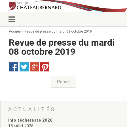
Accueil
>
Revue de presse du mardi 08 octobre 2019
Vie municipale
Élus
Revue de presse du mardi
Conseillers municipaux
08 octobre 2019
Commissions 2026
Prendre rendez-vous
Save
Arrêtés du Maire
Services municipaux
Organigramme
Retour
Pour venir nous voir
État civil/élections/formalités
administratives
Services Techniques
ACTUALITÉS
C.C.A.S.
Info sécheresse 2026
Affaires Scolaires
15 juillet 2026