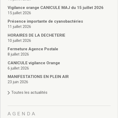
Vie associative
Police Municipale/règlementation
Vigilance orange CANICULE MAJ du 15 juillet 2026
15 juillet 2026
Cimetière/réglementation funéraire
Services en ligne
Présence importante de cyanobactéries
Licences boissons
11 juillet 2026
Inscriptions sur les listes électorales
HORAIRES DE LA DECHETERIE
Cadastre
10 juillet 2026
Plan Local d’Urbanisme intercommunal
Fermeture Agence Postale
Actes d’état civil
8 juillet 2026
Budgets
CANICULE vigilance Orange
Budget de Fonctionnement
6 juillet 2026
Budget d’Investissement
Conseils municipaux
MANIFESTATIONS EN PLEIN AIR
23 juin 2026
Règlement du conseil municipal
Déliberations 2026
Toutes les actualités
Délibérations 2025
Délibérations 2024
Délibérations 2023
AGENDA
Délibérations 2022