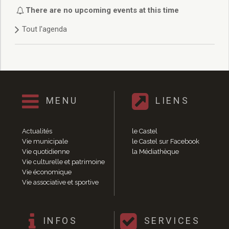
Délibérations 2021
There are no upcoming events at this time
Délibérations 2020
Tout l'agenda
Délibérations 2019
Délibérations 2018
Délibérations 2017
Délibérations 2016
Délibérations 2015
Délibérations 2014
MENU
LIENS
Délibérations 2013
Délibérations 2012
Délibérations 2011
Actualités
le Castel
Délibérations 2010
Vie municipale
le Castel sur Facebook
Vie quotidienne
la Médiathèque
Délibérations 2009
Vie culturelle et patrimoine
Délibérations 2008
Vie économique
Agenda réunions publiques
Vie associative et sportive
Marchés publics
Toutes les actualités
Vie quotidienne
INFOS
SERVICES