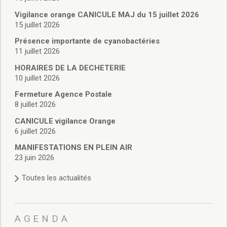
Vie associative
Police Municipale/règlementation
Vigilance orange CANICULE MAJ du 15 juillet 2026
15 juillet 2026
Cimetière/réglementation funéraire
Services en ligne
Présence importante de cyanobactéries
Licences boissons
11 juillet 2026
Inscriptions sur les listes électorales
HORAIRES DE LA DECHETERIE
Cadastre
10 juillet 2026
Plan Local d’Urbanisme intercommunal
Fermeture Agence Postale
Actes d’état civil
8 juillet 2026
Budgets
CANICULE vigilance Orange
Budget de Fonctionnement
6 juillet 2026
Budget d’Investissement
Conseils municipaux
MANIFESTATIONS EN PLEIN AIR
23 juin 2026
Règlement du conseil municipal
Déliberations 2026
Toutes les actualités
Délibérations 2025
Délibérations 2024
Délibérations 2023
AGENDA
Délibérations 2022