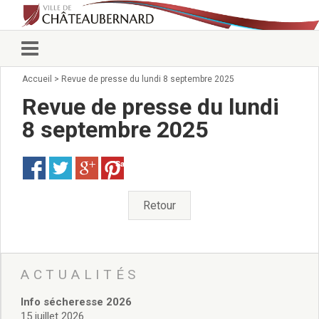
Accueil
>
Revue de presse du lundi 8 septembre 2025
Vie municipale
Élus
Revue de presse du lundi
Conseillers municipaux
8 septembre 2025
Commissions 2026
Prendre rendez-vous
Save
Arrêtés du Maire
Services municipaux
Organigramme
Retour
Pour venir nous voir
État civil/élections/formalités
administratives
Services Techniques
ACTUALITÉS
C.C.A.S.
Info sécheresse 2026
Affaires Scolaires
15 juillet 2026