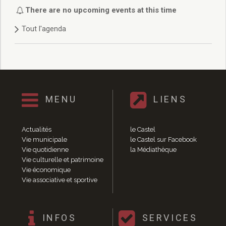
Délibérations 2021
There are no upcoming events at this time
Délibérations 2020
Tout l'agenda
Délibérations 2019
Délibérations 2018
Délibérations 2017
Délibérations 2016
Délibérations 2015
Délibérations 2014
MENU
LIENS
Délibérations 2013
Délibérations 2012
Délibérations 2011
Actualités
le Castel
Délibérations 2010
Vie municipale
le Castel sur Facebook
Vie quotidienne
la Médiathèque
Délibérations 2009
Vie culturelle et patrimoine
Délibérations 2008
Vie économique
Agenda réunions publiques
Vie associative et sportive
Marchés publics
Toutes les actualités
Vie quotidienne
INFOS
SERVICES