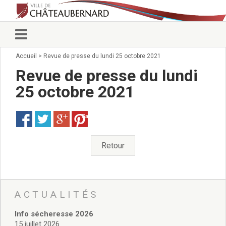
Accueil
>
Revue de presse du lundi 25 octobre 2021
Vie municipale
Élus
Revue de presse du lundi
Conseillers municipaux
25 octobre 2021
Commissions 2026
Prendre rendez-vous
Save
Arrêtés du Maire
Services municipaux
Organigramme
Retour
Pour venir nous voir
État civil/élections/formalités
administratives
Services Techniques
ACTUALITÉS
C.C.A.S.
Info sécheresse 2026
Affaires Scolaires
15 juillet 2026