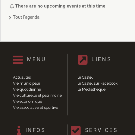
Délibérations 2021
There are no upcoming events at this time
Délibérations 2020
Tout l'agenda
Délibérations 2019
Délibérations 2018
Délibérations 2017
Délibérations 2016
Délibérations 2015
Délibérations 2014
MENU
LIENS
Délibérations 2013
Délibérations 2012
Délibérations 2011
Actualités
le Castel
Délibérations 2010
Vie municipale
le Castel sur Facebook
Vie quotidienne
la Médiathèque
Délibérations 2009
Vie culturelle et patrimoine
Délibérations 2008
Vie économique
Agenda réunions publiques
Vie associative et sportive
Marchés publics
Toutes les actualités
Vie quotidienne
INFOS
SERVICES