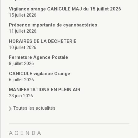
Vie associative
Police Municipale/règlementation
Vigilance orange CANICULE MAJ du 15 juillet 2026
15 juillet 2026
Cimetière/réglementation funéraire
Services en ligne
Présence importante de cyanobactéries
Licences boissons
11 juillet 2026
Inscriptions sur les listes électorales
HORAIRES DE LA DECHETERIE
Cadastre
10 juillet 2026
Plan Local d’Urbanisme intercommunal
Fermeture Agence Postale
Actes d’état civil
8 juillet 2026
Budgets
CANICULE vigilance Orange
Budget de Fonctionnement
6 juillet 2026
Budget d’Investissement
Conseils municipaux
MANIFESTATIONS EN PLEIN AIR
23 juin 2026
Règlement du conseil municipal
Déliberations 2026
Toutes les actualités
Délibérations 2025
Délibérations 2024
Délibérations 2023
AGENDA
Délibérations 2022