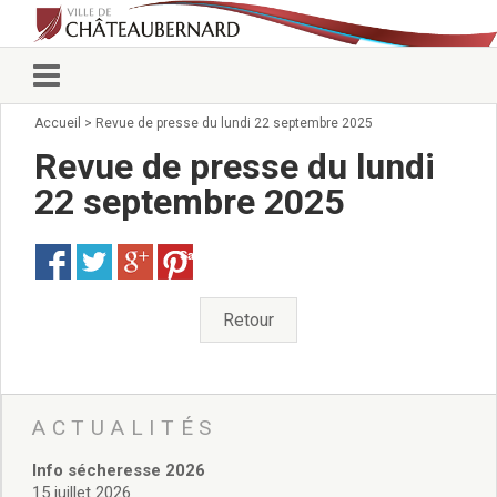
Accueil
>
Revue de presse du lundi 22 septembre 2025
Vie municipale
Élus
Revue de presse du lundi
Conseillers municipaux
22 septembre 2025
Commissions 2026
Prendre rendez-vous
Save
Arrêtés du Maire
Services municipaux
Organigramme
Retour
Pour venir nous voir
État civil/élections/formalités
administratives
Services Techniques
ACTUALITÉS
C.C.A.S.
Info sécheresse 2026
Affaires Scolaires
15 juillet 2026