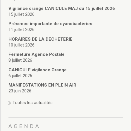
Vie associative
Police Municipale/règlementation
Vigilance orange CANICULE MAJ du 15 juillet 2026
15 juillet 2026
Cimetière/réglementation funéraire
Services en ligne
Présence importante de cyanobactéries
Licences boissons
11 juillet 2026
Inscriptions sur les listes électorales
HORAIRES DE LA DECHETERIE
Cadastre
10 juillet 2026
Plan Local d’Urbanisme intercommunal
Fermeture Agence Postale
Actes d’état civil
8 juillet 2026
Budgets
CANICULE vigilance Orange
Budget de Fonctionnement
6 juillet 2026
Budget d’Investissement
Conseils municipaux
MANIFESTATIONS EN PLEIN AIR
23 juin 2026
Règlement du conseil municipal
Déliberations 2026
Toutes les actualités
Délibérations 2025
Délibérations 2024
Délibérations 2023
AGENDA
Délibérations 2022