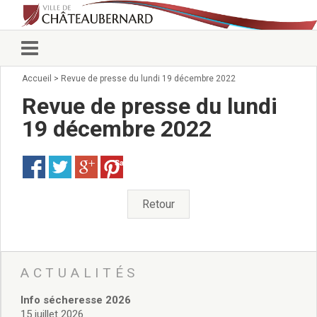
Accueil
>
Revue de presse du lundi 19 décembre 2022
Vie municipale
Élus
Revue de presse du lundi
Conseillers municipaux
19 décembre 2022
Commissions 2026
Prendre rendez-vous
Save
Arrêtés du Maire
Services municipaux
Organigramme
Retour
Pour venir nous voir
État civil/élections/formalités
administratives
Services Techniques
ACTUALITÉS
C.C.A.S.
Info sécheresse 2026
Affaires Scolaires
15 juillet 2026