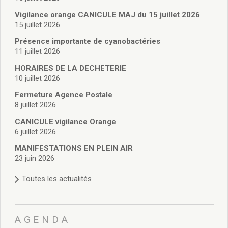
Vie associative
Police Municipale/règlementation
Vigilance orange CANICULE MAJ du 15 juillet 2026
15 juillet 2026
Cimetière/réglementation funéraire
Services en ligne
Présence importante de cyanobactéries
Licences boissons
11 juillet 2026
Inscriptions sur les listes électorales
HORAIRES DE LA DECHETERIE
Cadastre
10 juillet 2026
Plan Local d’Urbanisme intercommunal
Fermeture Agence Postale
Actes d’état civil
8 juillet 2026
Budgets
CANICULE vigilance Orange
Budget de Fonctionnement
6 juillet 2026
Budget d’Investissement
Conseils municipaux
MANIFESTATIONS EN PLEIN AIR
23 juin 2026
Règlement du conseil municipal
Déliberations 2026
Toutes les actualités
Délibérations 2025
Délibérations 2024
Délibérations 2023
AGENDA
Délibérations 2022