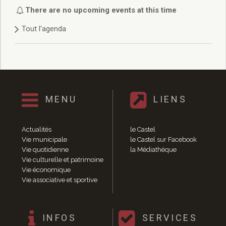
Délibérations 2021
There are no upcoming events at this time
Délibérations 2020
Tout l'agenda
Délibérations 2019
Délibérations 2018
Délibérations 2017
Délibérations 2016
Délibérations 2015
Délibérations 2014
MENU
LIENS
Délibérations 2013
Délibérations 2012
Délibérations 2011
Actualités
le Castel
Délibérations 2010
Vie municipale
le Castel sur Facebook
Vie quotidienne
la Médiathèque
Délibérations 2009
Vie culturelle et patrimoine
Délibérations 2008
Vie économique
Agenda réunions publiques
Vie associative et sportive
Marchés publics
Toutes les actualités
Vie quotidienne
INFOS
SERVICES