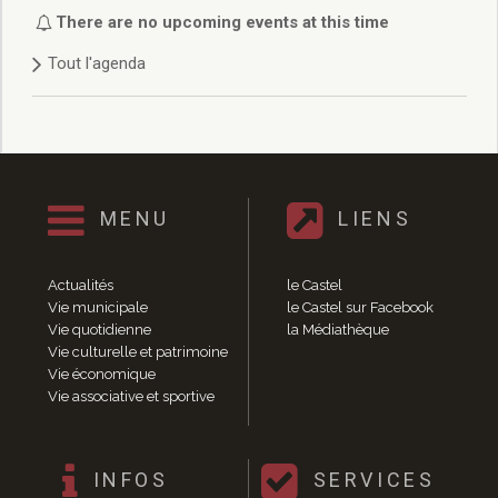
Délibérations 2021
There are no upcoming events at this time
Délibérations 2020
Tout l'agenda
Délibérations 2019
Délibérations 2018
Délibérations 2017
Délibérations 2016
Délibérations 2015
Délibérations 2014
MENU
LIENS
Délibérations 2013
Délibérations 2012
Délibérations 2011
Actualités
le Castel
Délibérations 2010
Vie municipale
le Castel sur Facebook
Vie quotidienne
la Médiathèque
Délibérations 2009
Vie culturelle et patrimoine
Délibérations 2008
Vie économique
Agenda réunions publiques
Vie associative et sportive
Marchés publics
Toutes les actualités
Vie quotidienne
INFOS
SERVICES