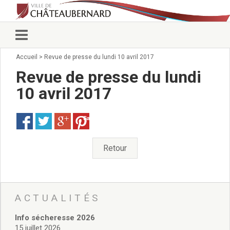
Accueil
>
Revue de presse du lundi 10 avril 2017
Vie municipale
Élus
Revue de presse du lundi
Conseillers municipaux
10 avril 2017
Commissions 2026
Prendre rendez-vous
Save
Arrêtés du Maire
Services municipaux
Organigramme
Retour
Pour venir nous voir
État civil/élections/formalités
administratives
Services Techniques
ACTUALITÉS
C.C.A.S.
Info sécheresse 2026
Affaires Scolaires
15 juillet 2026