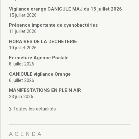
Vie associative
Police Municipale/règlementation
Vigilance orange CANICULE MAJ du 15 juillet 2026
15 juillet 2026
Cimetière/réglementation funéraire
Services en ligne
Présence importante de cyanobactéries
Licences boissons
11 juillet 2026
Inscriptions sur les listes électorales
HORAIRES DE LA DECHETERIE
Cadastre
10 juillet 2026
Plan Local d’Urbanisme intercommunal
Fermeture Agence Postale
Actes d’état civil
8 juillet 2026
Budgets
CANICULE vigilance Orange
Budget de Fonctionnement
6 juillet 2026
Budget d’Investissement
Conseils municipaux
MANIFESTATIONS EN PLEIN AIR
23 juin 2026
Règlement du conseil municipal
Déliberations 2026
Toutes les actualités
Délibérations 2025
Délibérations 2024
Délibérations 2023
AGENDA
Délibérations 2022