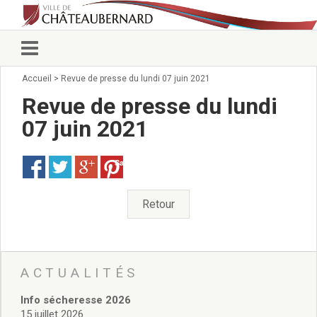
Accueil
>
Revue de presse du lundi 07 juin 2021
Vie municipale
Élus
Revue de presse du lundi
Conseillers municipaux
07 juin 2021
Commissions 2026
Prendre rendez-vous
Save
Arrêtés du Maire
Services municipaux
Organigramme
Retour
Pour venir nous voir
État civil/élections/formalités
administratives
Services Techniques
ACTUALITÉS
C.C.A.S.
Info sécheresse 2026
Affaires Scolaires
15 juillet 2026