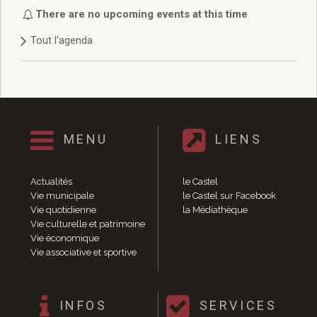
Délibérations 2021
There are no upcoming events at this time
Délibérations 2020
Tout l'agenda
Délibérations 2019
Délibérations 2018
Délibérations 2017
Délibérations 2016
Délibérations 2015
Délibérations 2014
MENU
LIENS
Délibérations 2013
Délibérations 2012
Délibérations 2011
Actualités
le Castel
Délibérations 2010
Vie municipale
le Castel sur Facebook
Vie quotidienne
la Médiathèque
Délibérations 2009
Vie culturelle et patrimoine
Délibérations 2008
Vie économique
Agenda réunions publiques
Vie associative et sportive
Marchés publics
Toutes les actualités
Vie quotidienne
INFOS
SERVICES