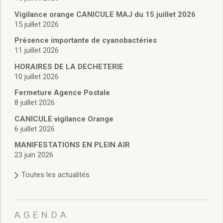
Vie associative
Police Municipale/règlementation
Vigilance orange CANICULE MAJ du 15 juillet 2026
15 juillet 2026
Cimetière/réglementation funéraire
Services en ligne
Présence importante de cyanobactéries
Licences boissons
11 juillet 2026
Inscriptions sur les listes électorales
HORAIRES DE LA DECHETERIE
Cadastre
10 juillet 2026
Plan Local d’Urbanisme intercommunal
Fermeture Agence Postale
Actes d’état civil
8 juillet 2026
Budgets
CANICULE vigilance Orange
Budget de Fonctionnement
6 juillet 2026
Budget d’Investissement
Conseils municipaux
MANIFESTATIONS EN PLEIN AIR
23 juin 2026
Règlement du conseil municipal
Déliberations 2026
Toutes les actualités
Délibérations 2025
Délibérations 2024
Délibérations 2023
AGENDA
Délibérations 2022