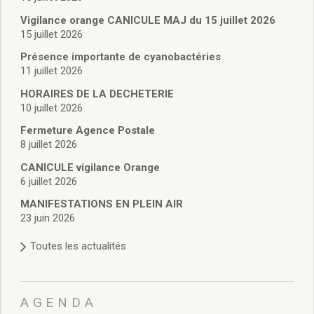
Vie associative
Police Municipale/règlementation
Vigilance orange CANICULE MAJ du 15 juillet 2026
15 juillet 2026
Cimetière/réglementation funéraire
Services en ligne
Présence importante de cyanobactéries
Licences boissons
11 juillet 2026
Inscriptions sur les listes électorales
HORAIRES DE LA DECHETERIE
Cadastre
10 juillet 2026
Plan Local d’Urbanisme intercommunal
Fermeture Agence Postale
Actes d’état civil
8 juillet 2026
Budgets
CANICULE vigilance Orange
Budget de Fonctionnement
6 juillet 2026
Budget d’Investissement
Conseils municipaux
MANIFESTATIONS EN PLEIN AIR
23 juin 2026
Règlement du conseil municipal
Déliberations 2026
Toutes les actualités
Délibérations 2025
Délibérations 2024
Délibérations 2023
AGENDA
Délibérations 2022