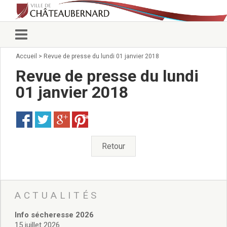
Accueil
>
Revue de presse du lundi 01 janvier 2018
Vie municipale
Élus
Revue de presse du lundi
Conseillers municipaux
01 janvier 2018
Commissions 2026
Prendre rendez-vous
Save
Arrêtés du Maire
Services municipaux
Organigramme
Retour
Pour venir nous voir
État civil/élections/formalités
administratives
Services Techniques
ACTUALITÉS
C.C.A.S.
Info sécheresse 2026
Affaires Scolaires
15 juillet 2026