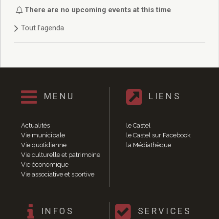
Délibérations 2021
There are no upcoming events at this time
Délibérations 2020
Tout l'agenda
Délibérations 2019
Délibérations 2018
Délibérations 2017
Délibérations 2016
Délibérations 2015
Délibérations 2014
MENU
LIENS
Délibérations 2013
Délibérations 2012
Délibérations 2011
Actualités
le Castel
Délibérations 2010
Vie municipale
le Castel sur Facebook
Vie quotidienne
la Médiathèque
Délibérations 2009
Vie culturelle et patrimoine
Délibérations 2008
Vie économique
Agenda réunions publiques
Vie associative et sportive
Marchés publics
Toutes les actualités
Vie quotidienne
INFOS
SERVICES