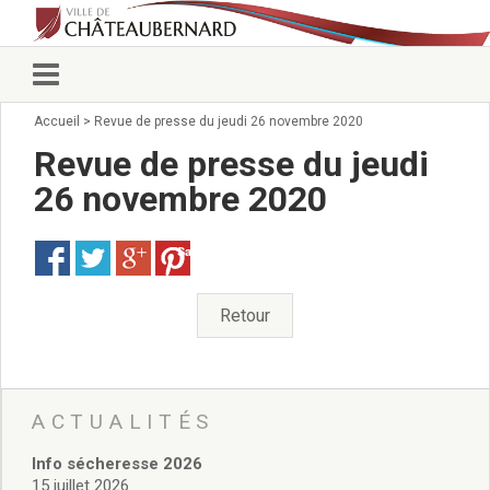
Accueil
>
Revue de presse du jeudi 26 novembre 2020
Vie municipale
Élus
Revue de presse du jeudi
Conseillers municipaux
26 novembre 2020
Commissions 2026
Prendre rendez-vous
Save
Arrêtés du Maire
Services municipaux
Organigramme
Retour
Pour venir nous voir
État civil/élections/formalités
administratives
Services Techniques
ACTUALITÉS
C.C.A.S.
Info sécheresse 2026
Affaires Scolaires
15 juillet 2026