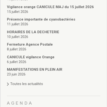
Vie associative
Police Municipale/règlementation
Vigilance orange CANICULE MAJ du 15 juillet 2026
15 juillet 2026
Cimetière/réglementation funéraire
Services en ligne
Présence importante de cyanobactéries
Licences boissons
11 juillet 2026
Inscriptions sur les listes électorales
HORAIRES DE LA DECHETERIE
Cadastre
10 juillet 2026
Plan Local d’Urbanisme intercommunal
Fermeture Agence Postale
Actes d’état civil
8 juillet 2026
Budgets
CANICULE vigilance Orange
Budget de Fonctionnement
6 juillet 2026
Budget d’Investissement
Conseils municipaux
MANIFESTATIONS EN PLEIN AIR
23 juin 2026
Règlement du conseil municipal
Déliberations 2026
Toutes les actualités
Délibérations 2025
Délibérations 2024
Délibérations 2023
AGENDA
Délibérations 2022