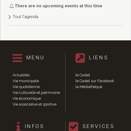
Délibérations 2021
There are no upcoming events at this time
Délibérations 2020
Tout l'agenda
Délibérations 2019
Délibérations 2018
Délibérations 2017
Délibérations 2016
Délibérations 2015
Délibérations 2014
MENU
LIENS
Délibérations 2013
Délibérations 2012
Délibérations 2011
Actualités
le Castel
Délibérations 2010
Vie municipale
le Castel sur Facebook
Vie quotidienne
la Médiathèque
Délibérations 2009
Vie culturelle et patrimoine
Délibérations 2008
Vie économique
Agenda réunions publiques
Vie associative et sportive
Marchés publics
Toutes les actualités
Vie quotidienne
INFOS
SERVICES