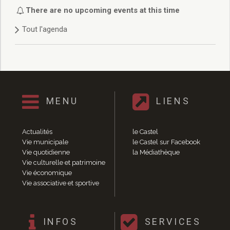
Délibérations 2021
There are no upcoming events at this time
Délibérations 2020
Tout l'agenda
Délibérations 2019
Délibérations 2018
Délibérations 2017
Délibérations 2016
Délibérations 2015
Délibérations 2014
MENU
LIENS
Délibérations 2013
Délibérations 2012
Délibérations 2011
Actualités
le Castel
Délibérations 2010
Vie municipale
le Castel sur Facebook
Vie quotidienne
la Médiathèque
Délibérations 2009
Vie culturelle et patrimoine
Délibérations 2008
Vie économique
Agenda réunions publiques
Vie associative et sportive
Marchés publics
Toutes les actualités
Vie quotidienne
INFOS
SERVICES