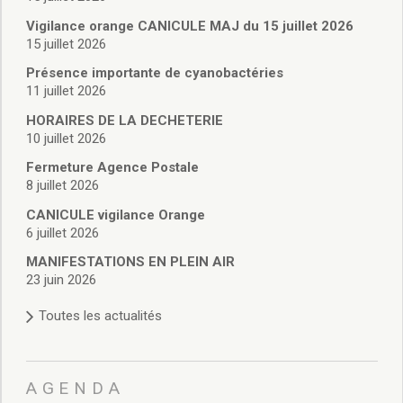
Vie associative
Police Municipale/règlementation
Vigilance orange CANICULE MAJ du 15 juillet 2026
15 juillet 2026
Cimetière/réglementation funéraire
Services en ligne
Présence importante de cyanobactéries
Licences boissons
11 juillet 2026
Inscriptions sur les listes électorales
HORAIRES DE LA DECHETERIE
Cadastre
10 juillet 2026
Plan Local d’Urbanisme intercommunal
Fermeture Agence Postale
Actes d’état civil
8 juillet 2026
Budgets
CANICULE vigilance Orange
Budget de Fonctionnement
6 juillet 2026
Budget d’Investissement
Conseils municipaux
MANIFESTATIONS EN PLEIN AIR
23 juin 2026
Règlement du conseil municipal
Déliberations 2026
Toutes les actualités
Délibérations 2025
Délibérations 2024
Délibérations 2023
AGENDA
Délibérations 2022