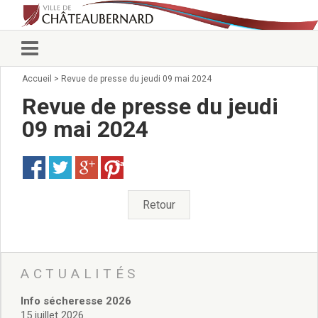
Accueil
>
Revue de presse du jeudi 09 mai 2024
Vie municipale
Élus
Revue de presse du jeudi
Conseillers municipaux
09 mai 2024
Commissions 2026
Prendre rendez-vous
Save
Arrêtés du Maire
Services municipaux
Organigramme
Retour
Pour venir nous voir
État civil/élections/formalités
administratives
Services Techniques
ACTUALITÉS
C.C.A.S.
Info sécheresse 2026
Affaires Scolaires
15 juillet 2026