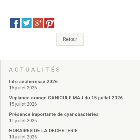
Santé
Poste
Eau
Save
Assainissement
Gaz
Retour
Électricité
Initiation informatique
Environnement et cadre de vie
Affichage libre
ACTUALITÉS
Gestion des déchets
Déchetterie
Info sécheresse 2026
Collectes
15 juillet 2026
Points « apport volontaire »
Vigilance orange CANICULE MAJ du 15 juillet 2026
Compostage
15 juillet 2026
Canipoches
Présence importante de cyanobactéries
Nuisibles
11 juillet 2026
Rapports annuels des services
HORAIRES DE LA DECHETERIE
Vie culturelle et patrimoine
10 juillet 2026