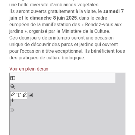
Vie associative
une belle diversité d’ambiances végétales.
Police Municipale/règlementation
Ils seront ouverts gratuitement à la visite, le
samedi 7
Cimetière/réglementation funéraire
juin et le dimanche 8 juin 2025
, dans le cadre
Services en ligne
européen de la manifestation des « Rendez-vous aux
Licences boissons
jardins », organisé par le Ministère de la Culture.
Inscriptions sur les listes électorales
Ces deux jours de printemps seront une occasion
Cadastre
unique de découvrir des parcs et jardins qui ouvrent
pour l’occasion à titre exceptionnel. Ils bénéficient tous
Plan Local d’Urbanisme intercommunal
des pratiques de culture biologique.
Actes d’état civil
Budgets
Voir en plein écran
Budget de Fonctionnement
Budget d’Investissement
Aller
au
Conseils municipaux
contenu
Règlement du conseil municipal
PDF
Déliberations 2026
Délibérations 2025
Délibérations 2024
Délibérations 2023
Délibérations 2022