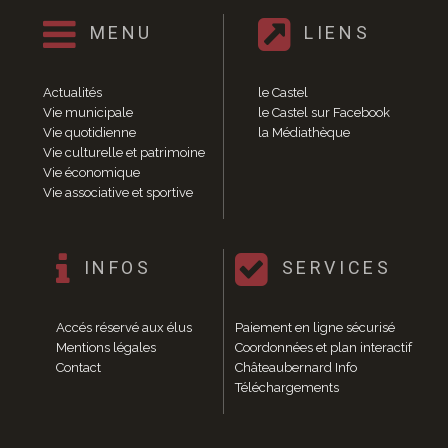
Fête du Pain et de la caillebotte
MENU
LIENS
Castel’Odies
Fête des associations
Fête des Templiers
Actualités
le Castel
Rendez-vous peintres de chez-nous
Vie municipale
le Castel sur Facebook
Vie quotidienne
la Médiathèque
Brocante-foire aux vieux livres
Vie culturelle et patrimoine
Marché de Noël
Vie économique
Histoire et Patrimoine
Vie associative et sportive
Histoire
Patrimoine
Calendrier des événements
INFOS
SERVICES
Vie économique
Annuaire des entreprises
Accés réservé aux élus
Paiement en ligne sécurisé
Hébergement et Restauration
Mentions légales
Coordonnées et plan interactif
Camping
Contact
Châteaubernard Info
Gîtes
Téléchargements
Meublés de tourisme
Hôtels et Restaurants