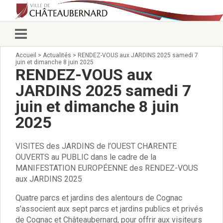
Accueil
>
Actualités
>
RENDEZ-VOUS aux JARDINS 2025 samedi 7
Vie municipale
juin et dimanche 8 juin 2025
Élus
RENDEZ-VOUS aux
Conseillers municipaux
JARDINS 2025 samedi 7
Commissions 2026
juin et dimanche 8 juin
Prendre rendez-vous
Arrêtés du Maire
2025
Services municipaux
Organigramme
VISITES des JARDINS de l’OUEST CHARENTE
Pour venir nous voir
OUVERTS au PUBLIC dans le cadre de la
État civil/élections/formalités
MANIFESTATION EUROPÉENNE des RENDEZ-VOUS
administratives
aux JARDINS 2025
Services Techniques
Quatre parcs et jardins des alentours de Cognac
C.C.A.S.
s’associent aux sept parcs et jardins publics et privés
Affaires Scolaires
de Cognac et Châteaubernard, pour offrir aux visiteurs