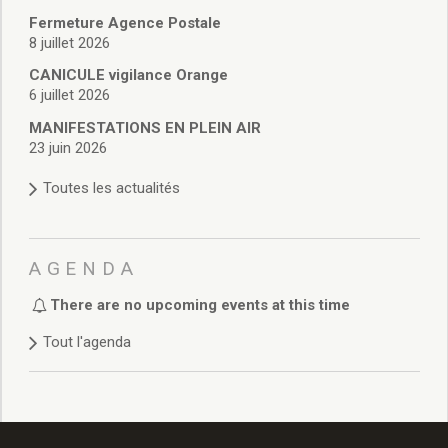
Sites culturels
Fermeture Agence Postale
la Médiathèque
8 juillet 2026
le Castel
CANICULE vigilance Orange
Conservatoire
6 juillet 2026
les Salles d’exposition
Expositions 2020
MANIFESTATIONS EN PLEIN AIR
23 juin 2026
Expositions 2019
Expositions 2018
Toutes les actualités
Expositions 2017
Expositions 2016
Expositions 2015
AGENDA
Expositions 2014
Expositions 2013
There are no upcoming events at this time
Expositions 2012
Tout l'agenda
Expositions 2011
Expositions 2010
Événements culturels
Rendez-vous photographes
Rendez-vous inventifs