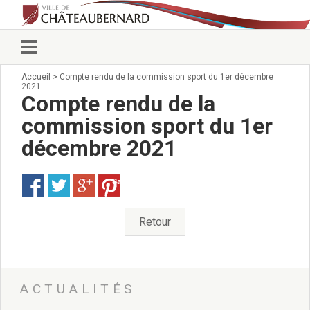
Accueil
>
Compte rendu de la commission sport du 1er décembre
Vie municipale
2021
Élus
Compte rendu de la
Conseillers municipaux
commission sport du 1er
Commissions 2026
décembre 2021
Prendre rendez-vous
Arrêtés du Maire
Services municipaux
Save
Organigramme
Pour venir nous voir
Retour
État civil/élections/formalités
administratives
Services Techniques
C.C.A.S.
ACTUALITÉS
Affaires Scolaires