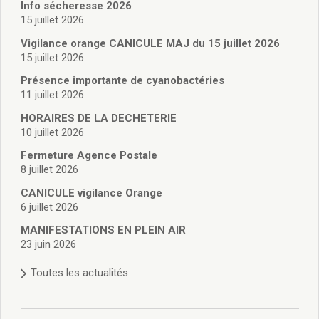
Vie associative
Info sécheresse 2026
Police Municipale/règlementation
15 juillet 2026
Cimetière/réglementation funéraire
Vigilance orange CANICULE MAJ du 15 juillet 2026
Services en ligne
15 juillet 2026
Licences boissons
Présence importante de cyanobactéries
Inscriptions sur les listes électorales
11 juillet 2026
Cadastre
HORAIRES DE LA DECHETERIE
Plan Local d’Urbanisme intercommunal
10 juillet 2026
Actes d’état civil
Budgets
Fermeture Agence Postale
8 juillet 2026
Budget de Fonctionnement
Budget d’Investissement
CANICULE vigilance Orange
Conseils municipaux
6 juillet 2026
Règlement du conseil municipal
MANIFESTATIONS EN PLEIN AIR
Déliberations 2026
23 juin 2026
Délibérations 2025
Toutes les actualités
Délibérations 2024
Délibérations 2023
Délibérations 2022