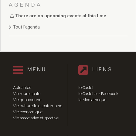
Délibérations 2021
AGENDA
Délibérations 2020
There are no upcoming events at this time
Délibérations 2019
Délibérations 2018
Tout l'agenda
Délibérations 2017
Délibérations 2016
Délibérations 2015
Délibérations 2014
Délibérations 2013
Délibérations 2012
MENU
LIENS
Délibérations 2011
Délibérations 2010
Actualités
le Castel
Délibérations 2009
Vie municipale
le Castel sur Facebook
Délibérations 2008
Vie quotidienne
la Médiathèque
Agenda réunions publiques
Vie culturelle et patrimoine
Vie économique
Marchés publics
Vie associative et sportive
Toutes les actualités
Vie quotidienne