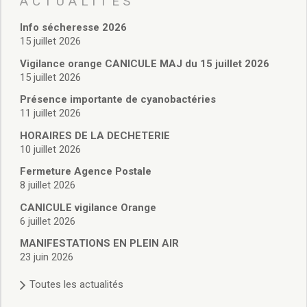
ACTUALITÉS
Vie associative
Police Municipale/règlementation
Info sécheresse 2026
Cimetière/réglementation funéraire
15 juillet 2026
Services en ligne
Vigilance orange CANICULE MAJ du 15 juillet 2026
Licences boissons
15 juillet 2026
Inscriptions sur les listes électorales
Présence importante de cyanobactéries
Cadastre
11 juillet 2026
Plan Local d’Urbanisme intercommunal
Actes d’état civil
HORAIRES DE LA DECHETERIE
Budgets
10 juillet 2026
Budget de Fonctionnement
Fermeture Agence Postale
Budget d’Investissement
8 juillet 2026
Conseils municipaux
CANICULE vigilance Orange
Règlement du conseil municipal
6 juillet 2026
Déliberations 2026
MANIFESTATIONS EN PLEIN AIR
Délibérations 2025
23 juin 2026
Délibérations 2024
Délibérations 2023
Toutes les actualités
Délibérations 2022