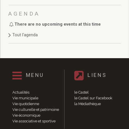
Délibérations 2021
Délibérations 2020
AGENDA
Délibérations 2019
Délibérations 2018
There are no upcoming events at this time
Délibérations 2017
Tout l'agenda
Délibérations 2016
Délibérations 2015
Délibérations 2014
Délibérations 2013
Délibérations 2012
Délibérations 2011
MENU
LIENS
Délibérations 2010
Délibérations 2009
Actualités
le Castel
Délibérations 2008
Vie municipale
le Castel sur Facebook
Agenda réunions publiques
Vie quotidienne
la Médiathèque
Marchés publics
Vie culturelle et patrimoine
Toutes les actualités
Vie économique
Vie associative et sportive
Vie quotidienne