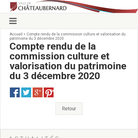
Accueil
>
Compte rendu de la commission culture et valorisation du
Vie municipale
patrimoine du 3 décembre 2020
Élus
Compte rendu de la
Conseillers municipaux
commission culture et
Commissions 2026
valorisation du patrimoine
Prendre rendez-vous
Arrêtés du Maire
du 3 décembre 2020
Services municipaux
Organigramme
Save
Pour venir nous voir
État civil/élections/formalités
Retour
administratives
Services Techniques
C.C.A.S.
Affaires Scolaires