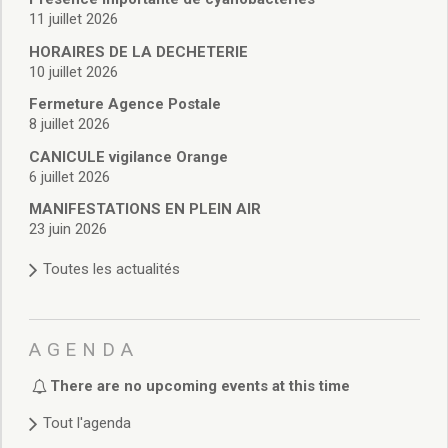
Délibérations 2021
11 juillet 2026
Délibérations 2020
HORAIRES DE LA DECHETERIE
Délibérations 2019
10 juillet 2026
Délibérations 2018
Fermeture Agence Postale
Délibérations 2017
8 juillet 2026
Délibérations 2016
Délibérations 2015
CANICULE vigilance Orange
6 juillet 2026
Délibérations 2014
Délibérations 2013
MANIFESTATIONS EN PLEIN AIR
Délibérations 2012
23 juin 2026
Délibérations 2011
Toutes les actualités
Délibérations 2010
Délibérations 2009
Délibérations 2008
Agenda réunions publiques
AGENDA
Marchés publics
There are no upcoming events at this time
Toutes les actualités
Tout l'agenda
Vie quotidienne