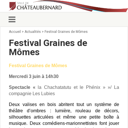
Accueil
>
Actualités
>
Festival Graines de Mômes
Vie municipale
Élus
Festival Graines de
Conseillers municipaux
Mômes
Commissions 2026
Prendre rendez-vous
Festival Graines de Mômes
Arrêtés du Maire
Services municipaux
Mercredi 3 juin à 14h30
Organigramme
Pour venir nous voir
Spectacle «
la Chachatatutu et le Phénix » »/ La
compagnie Les Lubies
État civil/élections/formalités
administratives
Deux valises en bois abritent tout un système de
Services Techniques
théâtre d’ombres : lumière, rouleau de décors,
C.C.A.S.
silhouettes articulées et même une petite boîte à
Affaires Scolaires
musique. Deux comédiens-marionnettistes font jouer