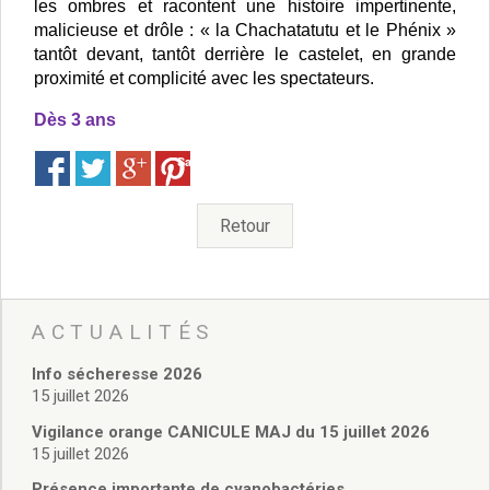
Vie associative
les ombres et racontent une histoire impertinente,
Police Municipale/règlementation
malicieuse et drôle : « la Chachatatutu et le Phénix »
Cimetière/réglementation funéraire
tantôt devant, tantôt derrière le castelet, en grande
proximité et complicité avec les spectateurs.
Services en ligne
Licences boissons
Dès 3 ans
Inscriptions sur les listes électorales
Cadastre
Save
Plan Local d’Urbanisme intercommunal
Actes d’état civil
Retour
Budgets
Budget de Fonctionnement
Budget d’Investissement
Conseils municipaux
ACTUALITÉS
Règlement du conseil municipal
Déliberations 2026
Info sécheresse 2026
Délibérations 2025
15 juillet 2026
Délibérations 2024
Vigilance orange CANICULE MAJ du 15 juillet 2026
Délibérations 2023
15 juillet 2026
Délibérations 2022
Présence importante de cyanobactéries