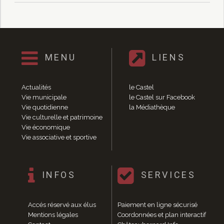
Enfance et jeunesse
Crèche
Relais Assistantes Maternelles
Écoles
Garderies
MENU
LIENS
Restauration scolaire
Centres de loisirs
Solidarité
Actualités
le Castel
Vie municipale
le Castel sur Facebook
Services à domicile
Vie quotidienne
la Médiathèque
Jardins familiaux
Vie culturelle et patrimoine
La Récré du Jeudi
Vie économique
Résidence sénior
Vie associative et sportive
Règlementation accessibilité
La M.D.P.H.
Aménagements en accessibilité
INFOS
SERVICES
Associations d’aide aux handicapés
Vie pratique
Accés réservé aux élus
Paiement en ligne sécurisé
Sécurité publique
Mentions légales
Coordonnées et plan interactif
Marchés