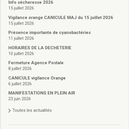
Vie associative
Info sécheresse 2026
Police Municipale/règlementation
15 juillet 2026
Cimetière/réglementation funéraire
Vigilance orange CANICULE MAJ du 15 juillet 2026
Services en ligne
15 juillet 2026
Licences boissons
Présence importante de cyanobactéries
Inscriptions sur les listes électorales
11 juillet 2026
Cadastre
HORAIRES DE LA DECHETERIE
Plan Local d’Urbanisme intercommunal
10 juillet 2026
Actes d’état civil
Budgets
Fermeture Agence Postale
8 juillet 2026
Budget de Fonctionnement
Budget d’Investissement
CANICULE vigilance Orange
Conseils municipaux
6 juillet 2026
Règlement du conseil municipal
MANIFESTATIONS EN PLEIN AIR
Déliberations 2026
23 juin 2026
Délibérations 2025
Toutes les actualités
Délibérations 2024
Délibérations 2023
Délibérations 2022