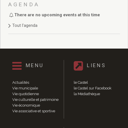
Délibérations 2021
AGENDA
Délibérations 2020
There are no upcoming events at this time
Délibérations 2019
Délibérations 2018
Tout l'agenda
Délibérations 2017
Délibérations 2016
Délibérations 2015
Délibérations 2014
Délibérations 2013
Délibérations 2012
MENU
LIENS
Délibérations 2011
Délibérations 2010
Actualités
le Castel
Délibérations 2009
Vie municipale
le Castel sur Facebook
Délibérations 2008
Vie quotidienne
la Médiathèque
Agenda réunions publiques
Vie culturelle et patrimoine
Vie économique
Marchés publics
Vie associative et sportive
Toutes les actualités
Vie quotidienne