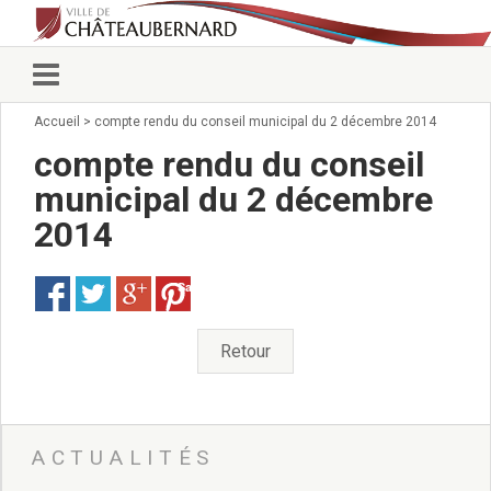
Accueil
>
compte rendu du conseil municipal du 2 décembre 2014
Vie municipale
Élus
compte rendu du conseil
Conseillers municipaux
municipal du 2 décembre
Commissions 2026
2014
Prendre rendez-vous
Arrêtés du Maire
Services municipaux
Save
Organigramme
Pour venir nous voir
Retour
État civil/élections/formalités
administratives
Services Techniques
C.C.A.S.
ACTUALITÉS
Affaires Scolaires