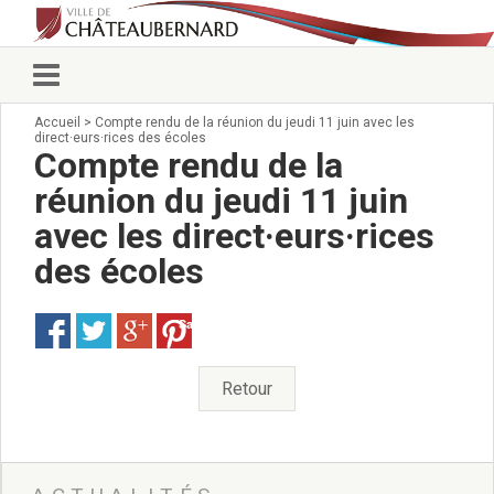
Accueil
>
Compte rendu de la réunion du jeudi 11 juin avec les
Vie municipale
direct·eurs·rices des écoles
Élus
Compte rendu de la
Conseillers municipaux
réunion du jeudi 11 juin
Commissions 2026
avec les direct·eurs·rices
Prendre rendez-vous
Arrêtés du Maire
des écoles
Services municipaux
Organigramme
Save
Pour venir nous voir
État civil/élections/formalités
Retour
administratives
Services Techniques
C.C.A.S.
Affaires Scolaires