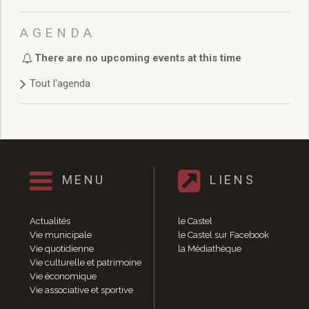
Délibérations 2021
Délibérations 2020
AGENDA
Délibérations 2019
Délibérations 2018
There are no upcoming events at this time
Délibérations 2017
Tout l'agenda
Délibérations 2016
Délibérations 2015
Délibérations 2014
Délibérations 2013
Délibérations 2012
Délibérations 2011
MENU
LIENS
Délibérations 2010
Délibérations 2009
Actualités
le Castel
Délibérations 2008
Vie municipale
le Castel sur Facebook
Agenda réunions publiques
Vie quotidienne
la Médiathèque
Marchés publics
Vie culturelle et patrimoine
Toutes les actualités
Vie économique
Vie associative et sportive
Vie quotidienne