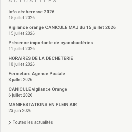
ACTUALITÉS
Vie associative
Police Municipale/règlementation
Info sécheresse 2026
Cimetière/réglementation funéraire
15 juillet 2026
Services en ligne
Vigilance orange CANICULE MAJ du 15 juillet 2026
Licences boissons
15 juillet 2026
Inscriptions sur les listes électorales
Présence importante de cyanobactéries
Cadastre
11 juillet 2026
Plan Local d’Urbanisme intercommunal
Actes d’état civil
HORAIRES DE LA DECHETERIE
Budgets
10 juillet 2026
Budget de Fonctionnement
Fermeture Agence Postale
Budget d’Investissement
8 juillet 2026
Conseils municipaux
CANICULE vigilance Orange
Règlement du conseil municipal
6 juillet 2026
Déliberations 2026
MANIFESTATIONS EN PLEIN AIR
Délibérations 2025
23 juin 2026
Délibérations 2024
Délibérations 2023
Toutes les actualités
Délibérations 2022